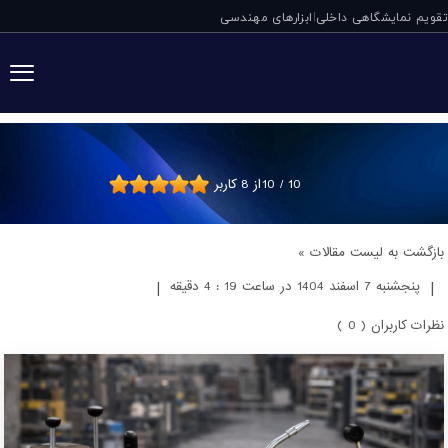
تقویم نمایشگاهی داخلی
ابزارهای مهندسی
|
آیا گریس پمپ دس
10
/
10
از
8
کاربر
بازگشت به لیست مقالات »
|
پنجشنبه 7 اسفند 1404 در ساعت 19 : 4 دقیقه
|
نظرات کاربران ( 0 )