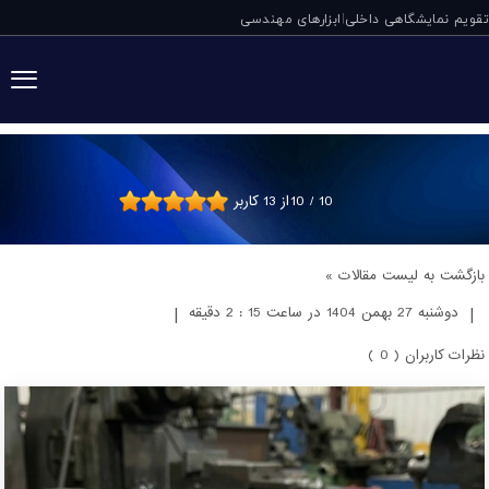
تقویم نمایشگاهی داخلی
ابزارهای مهندسی
|
الکترود کروم کاربی
10
/
10
از
13
کاربر
بازگشت به لیست مقالات »
|
دوشنبه 27 بهمن 1404 در ساعت 15 : 2 دقیقه
|
نظرات کاربران ( 0 )