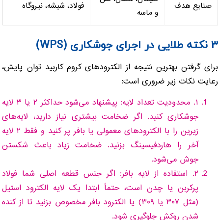
صنایع هدف
فولاد، شیشه، نیروگاه
و ماسه
۳ نکته طلایی در اجرای جوشکاری (WPS)
برای گرفتن بهترین نتیجه از الکترودهای کروم کاربید توان پایش،
رعایت نکات زیر ضروری است:
۱. محدودیت تعداد لایه: پیشنهاد می‌شود حداکثر ۲ یا ۳ لایه
جوشکاری کنید. اگر ضخامت بیشتری نیاز دارید، لایه‌های
زیرین را با الکترودهای معمولی یا بافر پر کنید و فقط ۲ لایه
آخر را هاردفیسینگ بزنید. ضخامت زیاد باعث شکستن
جوش می‌شود.
۲. استفاده از لایه بافر: اگر جنس قطعه اصلی شما فولاد
پرکربن یا چدن است، حتماً ابتدا یک لایه الکترود استیل
(مثل ۳۰۷ یا ۳۰۹) یا الکترود بافر مخصوص بزنید تا از کنده
شدن روکش جلوگیری شود.