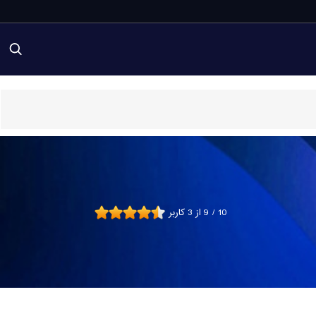
10
/
9
از
3
کاربر