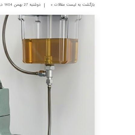
بازگشت به لیست مقالات »
|
دوشنبه 27 بهمن 1404 در ساعت 12 : 31 دقیقه