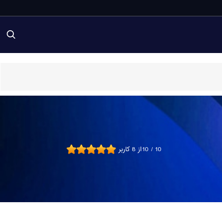
10
/
10
از
8
کاربر