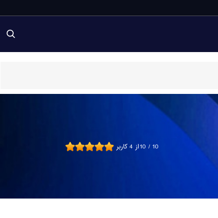
10
/
10
از
4
کاربر