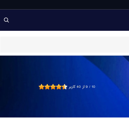
10
/
9
از
40
کاربر