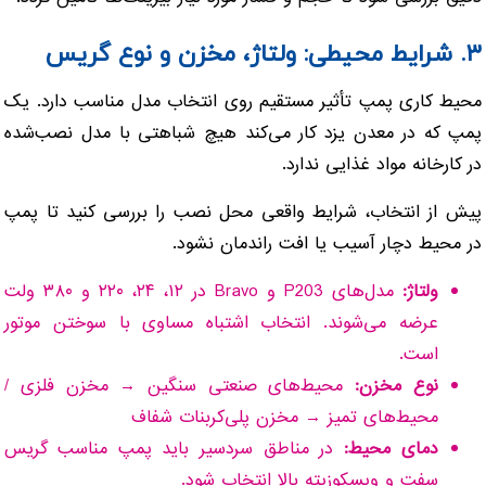
۳. شرایط محیطی: ولتاژ، مخزن و نوع گریس
محیط کاری پمپ تأثیر مستقیم روی انتخاب مدل مناسب دارد. یک
پمپ که در معدن یزد کار می‌کند هیچ شباهتی با مدل نصب‌شده
در کارخانه مواد غذایی ندارد.
پیش از انتخاب، شرایط واقعی محل نصب را بررسی کنید تا پمپ
در محیط دچار آسیب یا افت راندمان نشود.
ولتاژ:
مدل‌های P203 و Bravo در ۱۲، ۲۴، ۲۲۰ و ۳۸۰ ولت
عرضه می‌شوند. انتخاب اشتباه مساوی با سوختن موتور
است.
نوع مخزن:
محیط‌های صنعتی سنگین → مخزن فلزی /
محیط‌های تمیز → مخزن پلی‌کربنات شفاف
دمای محیط:
در مناطق سردسیر باید پمپ مناسب گریس
سفت و ویسکوزیته بالا انتخاب شود.