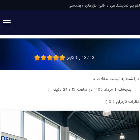
تقویم نمایشگاهی داخلی
ابزارهای مهندسی
|
نکات فنی خرید گ
10
/
10
از
8
کاربر
بازگشت به لیست مقالات »
|
پنجشنبه 1 مرداد 1405 در ساعت 15 : 24 دقیقه
|
نظرات کاربران ( 0 )