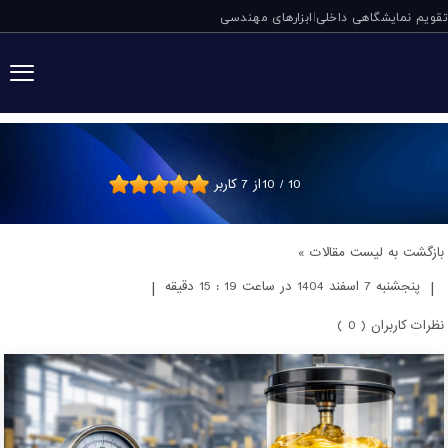
تقویم نمایشگاهی داخلی
ابزارهای مهندسی
|
چگونه عملکرد گر
10
/
10
از
7
کاربر
بازگشت به لیست مقالات »
|
پنجشنبه 7 اسفند 1404 در ساعت 19 : 15 دقیقه
|
نظرات کاربران ( 0 )