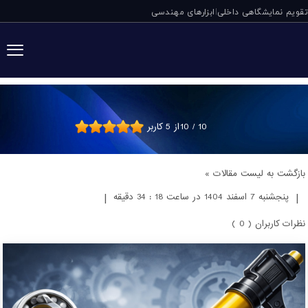
تقویم نمایشگاهی داخلی
ابزارهای مهندسی
|
کدام قطعات مکانیک
10
/
10
از
5
کاربر
بازگشت به لیست مقالات »
|
پنجشنبه 7 اسفند 1404 در ساعت 18 : 34 دقیقه
|
نظرات کاربران ( 0 )