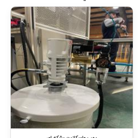
پمپ واسکازین بشکه ای