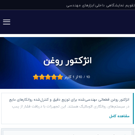
تقویم نمایشگاهی داخلی
ابزارهای مهندسی
|
انژکتور روغن
10
/
10
از
1
کاربر
انژکتور روغن قطعاتی مهندسی‌شده برای توزیع دقیق و کنترل‌شده روانکارهای مایع
در سیستم‌های روانکاری اتوماتیک هستند. این تجهیزات با دریافت فشار از پمپ
روغن، مقدار مشخصی از روغن را به نقاط حساس اصطکاک تزریق کرده و پس از
مشاهده کامل
افت فشار خط، مجدداً برای سیکل بعدی آماده می‌شوند. استفاده از انژکتور روغن در
ماشین‌آلات صنعتی، نقش کلیدی در حذف روانکاری دستی، کاهش استهلاک و
افزایش عمر یاتاقان‌ها، گیربکس‌ها و زنجیرهای صنعتی ایفا می‌کند.