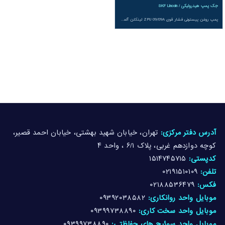
جک پمپ هیدرولیکی / SKF Lincoln
پمپ روغن پیستونی فشار قوی ZPU 09/09A لینکلن آلمان یک راهکار تخصصی برای روانکاری هیدرواستاتیک و هیدرودینامیک در تجهیزات فوق سنگین است که با ایجاد فشار بسیار بالا، نقش حیاتی در لیفت یاتاقان ها هنگام استارت و جلوگیری از تماس فلز با فلز در صنایع سیمان، فولاد و نیروگاهی ایفا می کند.
آدرس دفتر مرکزی:
تهران، خیابان شهید بهشتی، خیابان احمد قصیر،
کوچه دوازدهم غربی، پلاک ۶/۱ ، واحد ۴
کدپستی:
۱۵۱۴۷۴۵۷۱۵
تلفن:
۰۲۱۹۱۵۱۰۱۰۹
فکس:
۰۲۱۸۸۵۳۶۴۷۹
موبایل واحد روانکاری:
۰۹۳۹۲۰۳۸۵۸۲
موبایل واحد سخت کاری:
۰۹۳۹۹۷۳۸۸۹۰
موبایل واحد سوئیچ های حفاظتی:
۰۹۳۹۹۷۳۸۸۹۰