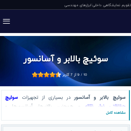
تقویم نمایشگاهی داخلی
ابزارهای مهندسی
|
سوئیچ بالابر و آسانسور
10
/
9
از
7
کاربر
سوئیچ بالابر و آسانسور
در بسیاری از تجهیزات
سوئیچ
حفاظتی نوار نقاله
و همچنین
بالابرها، آسانسورها و
مشاهده کامل
سیستم‌های Bucket Elevator
یک الزام فنی و ایمنی است.
این سوئیچ‌ها برای کنترل محدودیت حرکت، تشخیص