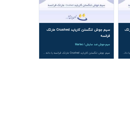
رباید Spherical مارتک
سیم جوش تنگستن کارباید Crushed مارتک
فرانسه
سیم جوش ضد سایش / Martec
سیم جوش تنگستن کارباید Spherical مارتک فرانسه با دانه بندی های Madur 9205 و Madur 9208، سختی سایشی تا HV 3500، قطرهای ۴ تا ۶٫۵ میلی متر و اجرای اکسی استیلن، پوششی مقاوم در برابر سایش برای صنایع فولاد، معدن و ریخته گری فراهم می کند.
سیم جوش تنگستن کارباید Crushed مارتک فرانسه با دانه بندی های Madur 8205 و Madur 8208، سختی رسوب تا HV 2500، قابل اجرا با تورچ اکسی استیلن و سیم های Flexible Cord، برای پوشش های ضدسایش صنایع فولاد، معدن و ریخته گری ایده آل است.