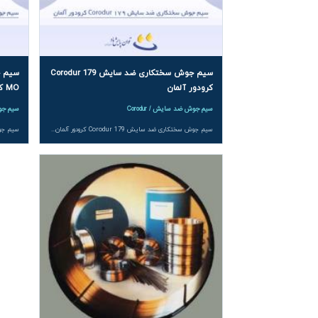
سیم جوش سختکاری ضد سایش Corodur 179
کرودور آلمان
MO کرودور آلمان
سیم جوش ضد سایش / Corodur
سیم جوش 
سیم جوش سختکاری ضد سایش Corodur 179 کرودور آلمان یک گرید «کامپلکس کارباید» با سختی ‎۶۵ تا ‎۶۹ HRC و پایداری حرارتی تا ‎۷۶۵ °C است؛ با کاربیدهای کروم–نوبیدیوم–وانادیوم–بور در زمینهٔ آستنیتی، مقاومتی ممتاز در سایش خشک/نیمه خشک و تحمل ضربه فراهم می کند؛ مناسب غلطک ها، شوت ها، مارپیچ ها و تیغه های میکسر؛ عرضه در قطرهای ‎۱٫۲ تا ‎۳٫۲ میلی متر؛ فروش و مشاوره توسط توان پایش ماد.