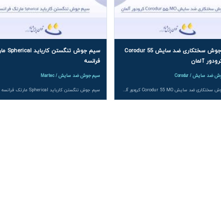
سیم جوش سختکاری ضد سایش Corodur 55
سیم جوش تنگستن کا
فرانسه
ضد سایش / Corodur
سیم جوش ضد سایش / Martec
سیم جوش سختکاری ضد سایش Corodur 55 MO کرودور آلمان با سختی ‎۵۷ تا ‎۶۰ HRC و پایداری حرارتی تا ‎۴۵۰ °C برای سایش معدنی شدید طراحی شده است؛ مناسب فرآیند Open-Arc یا با گاز محافظ، قابل سفارش در قطرهای ‎۱٫۲ تا ‎۲٫۸ میلی متر و فرم های قرقره و درام؛ ایده آل برای غلطک ها، لاینرها، شوت ها، مارپیچ ها و تیغه های میکسر؛ مشاوره و فروش توسط توان پایش ماد.