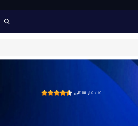
10
/
9
از
55
کاربر