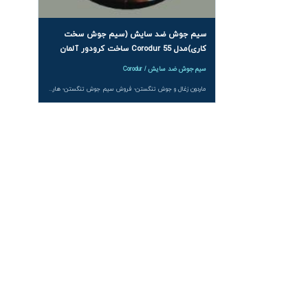
سیم جوش ضد سایش (سیم جوش سخت
کاری)مدل Corodur 55 ساخت کرودور آلمان
سیم جوش ضد سایش / Corodur
ماردون زغال و جوش تنگستن- فروش سیم جوش تنگستن- هاردفیسینگ- قیمت سیم جوش سختکاری تنگستن - سخت کاری- سیم جوش ضد سایش- سیم جوش سخت کاری- ماردون ذغال چینی-سختکاری ماردون- ماردون- ذغال-ذغال چینی