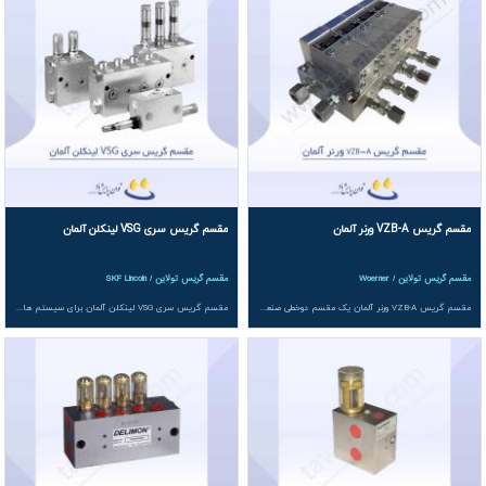
توزیع یکنواخت حتی در تعداد زیاد خروجی
عدم توقف عملکرد در صورت افت فشار موقت
قابلیت نصب سنسور یا پین نمایشگر برای پایش
چرا دروپسا بهترین سازنده مقسم تولاین در دنیا است؟
شرکت دروپسا ایتالیا با سری‌ محصولات AG6، AG6F، AP1، AGG6F و DM-X،
پیشرفته‌ترین مقسم‌های دوخطی جهان را تولید می‌کند. تکنولوژی خاص دروپسا چند
مقسم گریس VZB-A ورنر آلمان
مقسم گریس سری VSG لینکلن آلمان
ویژگی منحصربه‌فرد دارد:
مقسم گریس تولاین / Woerner
مقسم گریس تولاین / SKF Lincoln
طراحی بدون اورینگ و بدون قطعات مصرفی
– هیچ‌چیزی برای تعویض
مقسم گریس VZB-A ورنر آلمان یک مقسم دوخطی صنعتی است که برای توزیع دقیق و قابل اطمینان گریس یا روغن در سیستم های روانکاری مرکزی دوخطی طراحی شده و با قابلیت تنظیم حجم دوز در هر خروجی، کنترل کامل روانکاری تجهیزات سنگین را فراهم می کند.
مقسم گریس سری VSG لینکلن آلمان برای سیستم های دوخطی با ۱ تا ۸ خروجی، فشار کاری تا ۴۰۰ بار، دبی قابل تنظیم (KR پیوسته یا D/KD پله ای)، تجمیع خروجی ها با شیر دوّار، پایش بصری و الکتریکی (NP/NPI، KS) و گزینهٔ استنلس استیل عرضه می شود و برای روغن ≥ ۲۰ mm²/s و گریس تا NLGI 3 ایده آل است.
دوره‌ای وجود ندارد
خروجی کاملاً یکنواخت
که با تغییر فشار پمپ تغییر نمی‌کند
تحمل آلودگی محیطی
و عدم گیرکردن پیستون
قابلیت ادامه کار حتی با مسدود شدن یک خروجی
– بقیه خروجی‌ها
فعال می‌مانند
امکان افزایش دبی با بلاک کردن خروجی‌های اضافی
ساخته‌شده از آلیاژهای مقاوم برای محیط‌های فولاد و معدن