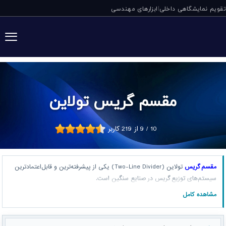
تقویم نمایشگاهی داخلی
ابزارهای مهندسی
|
مقسم گریس تولاین
10
/
9
از
219
کاربر
مقسم گریس
تولاین (Two-Line Divider) یکی از پیشرفته‌ترین و قابل‌اعتمادترین
سیستم‌های توزیع گریس در صنایع سنگین است.
مشاهده کامل
مقسم گریس
مناسب سیستم‌های تک‌خطی، دوخطی و مولتی‌لاین برای توزیع دقیق