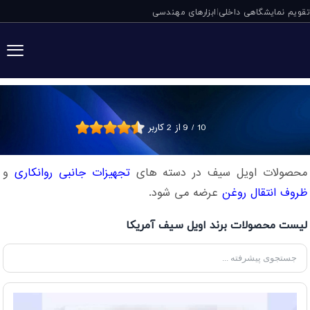
تقویم نمایشگاهی داخلی
ابزارهای مهندسی
|
اویل‌سیف آمریکا (OilSafe)
10
/
9
از
2
کاربر
محصولات اویل سیف در دسته های
تجهیزات جانبی روانکاری
و
ظروف انتقال روغن
عرضه می شود.
لیست محصولات برند اویل سیف آمریکا