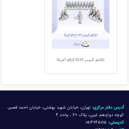
انژکتور گریس GL32 گراکو آمریکا
آدرس دفتر مرکزی:
تهران، خیابان شهید بهشتی، خیابان احمد قصیر،
کوچه دوازدهم غربی، پلاک ۶/۱ ، واحد ۴
کدپستی:
۱۵۱۴۷۴۵۷۱۵