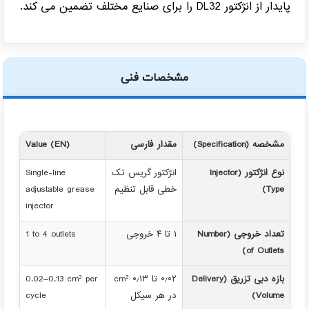
پایدار از انژکتور DL32 را برای صنایع مختلف تضمین می کند.
مشخصات فنی
مشخصه (Specification)
مقدار فارسی
Value (EN)
نوع انژکتور (Injector
انژکتور گریس تک
Single-line
Type)
خطی قابل تنظیم
adjustable grease
injector
تعداد خروجی (Number
۱ تا ۴ خروجی
1 to 4 outlets
of Outlets)
بازه دبی تزریق (Delivery
۰٫۰۲ تا ۰٫۱۳ cm³
0.02–0.13 cm³ per
Volume)
در هر سیکل
cycle