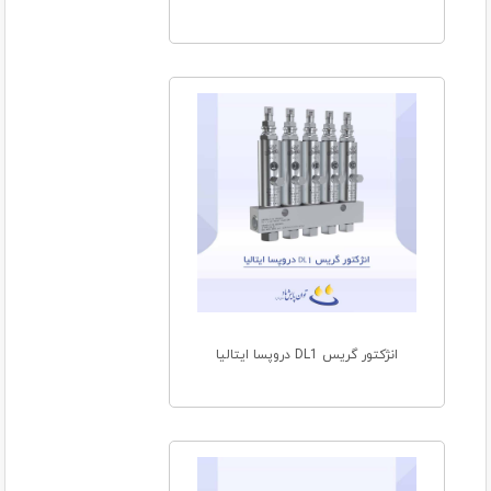
انژکتور گریس DL1 دروپسا ایتالیا