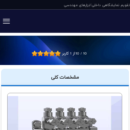
تقویم نمایشگاهی داخلی
ابزارهای مهندسی
|
انژکتور گریس DL32 دروپسا ایتالیا
10
/
10
از
1
کاربر
مشخصات کلی