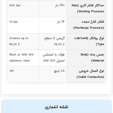
حداکثر فشار کاری (Max
۲۴۰ بار
240 bar
Working Pressure)
فشار شارژ مجدد
۱۳ بار
13 bar
(Recharge Pressure)
نوع روانکار (Lubricant
گریس تا سطح
Grease up to
NLGI 2
NLGI 2
Type)
جنس بدنه (Body
فولاد یا استنلس
Steel or AISI 304
Material)
استیل AISI 304
stainless steel
نوع اتصال خروجی
۱/۸ اینچ
1/8"
(Outlet Connection)
نقشه انفجاری