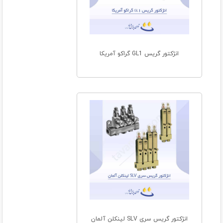
انژکتور گریس GL1 گراکو آمریکا
انژکتور گریس سری SLV لینکلن آلمان