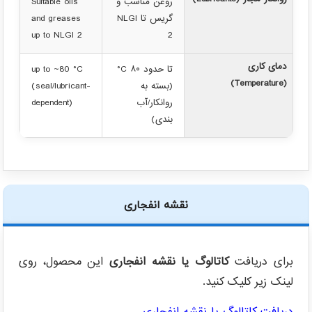
روانکار مجاز (Lubricants)
روغن مناسب و
Suitable oils
گریس تا NLGI
and greases
up to NLGI 2
2
دمای کاری
تا حدود ‎°C ۸۰
up to ~80 °C
(Temperature)
(بسته به
(seal/lubricant-
روانکار/آب
dependent)
بندی)
نقشه انفجاری
برای دریافت
کاتالوگ یا نقشه انفجاری
این محصول، روی
لینک زیر کلیک کنید.