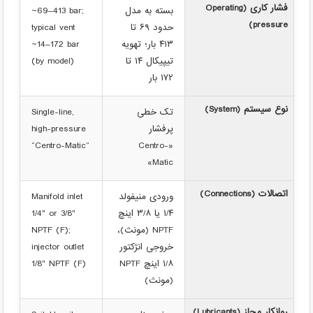
فشار کاری (Operating
بسته به مدل
~69–413 bar;
pressure)
حدود ۶۹ تا
typical vent
۴۱۳ بار؛ تهویه
~14–172 bar
تیپیکال ۱۴ تا
(by model)
۱۷۲ بار
نوع سیستم (System)
تک خطی
Single-line,
پرفشار
high-pressure
“Centro-Matic”
«Centro-
Matic»
اتصالات (Connections)
ورودی منیفولد
Manifold inlet
‎۱/۴ یا ‎۳/۸ اینچ
1/4" or 3/8"
NPTF (مونث)،
NPTF (F);
خروجی انژکتور
injector outlet
‎۱/۸ اینچ NPTF
1/8" NPTF (F)
(مونث)