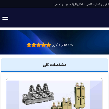
تقویم نمایشگاهی داخلی
ابزارهای مهندسی
|
انژکتور گریس سری SLV لینکلن آل
10
/
10
از
5
کاربر
مشخصات کلی