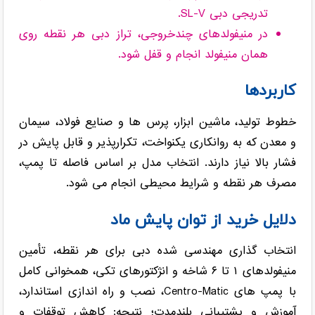
تدریجی دبی SL-V.
در منیفولدهای چندخروجی، تراز دبی هر نقطه روی
همان منیفولد انجام و قفل شود.
کاربردها
خطوط تولید، ماشین ابزار، پرس ها و صنایع فولاد، سیمان
و معدن که به روانکاری یکنواخت، تکرارپذیر و قابل پایش در
فشار بالا نیاز دارند. انتخاب مدل بر اساس فاصله تا پمپ،
مصرف هر نقطه و شرایط محیطی انجام می شود.
دلایل خرید از توان پایش ماد
انتخاب گذاری مهندسی شده دبی برای هر نقطه، تأمین
منیفولدهای ۱ تا ۶ شاخه و انژکتورهای تکی، همخوانی کامل
با پمپ های Centro-Matic، نصب و راه اندازی استاندارد،
آموزش و پشتیبانی بلندمدت؛ نتیجه: کاهش توقفات و