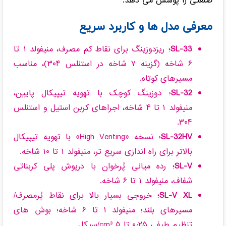
صنعتی را پوشش می دهد.
معرفی مدل ها و کاربرد سریع
SL-33
؛ ریزدوزینگ برای نقاط کم مصرف، منیفولد ۱ تا
۶ شاخه (گزینه ۷ شاخه در استنلس ۳۰۴)، مناسب
مسیرهای کوتاه.
SL-32
؛ دوزینگ کوچک با تهویه تیپیکال پایین،
منیفولد ۱ تا ۴ شاخه، اجراهای کربن استیل و استنلس
۳۰۴.
SL-32HV
؛ نسخه «High Venting» با تهویه تیپیکال
بالاتر برای راه اندازی سریع تر، منیفولد ۱ تا ۱۰ شاخه.
SL-V
؛ رده میانی پُرخوان با درپوش پلی کربناتی
شفاف، منیفولد ۱ تا ۶ شاخه.
SL-V XL
؛ خروجی بسیار بالا برای نقاط پُرمصرف/
مسیرهای بلند؛ منیفولد ۱ تا ۶ شاخه؛ بوش های
تنظیم طیفی ۰٫۲۵ تا ۵ cm³/سیکل.