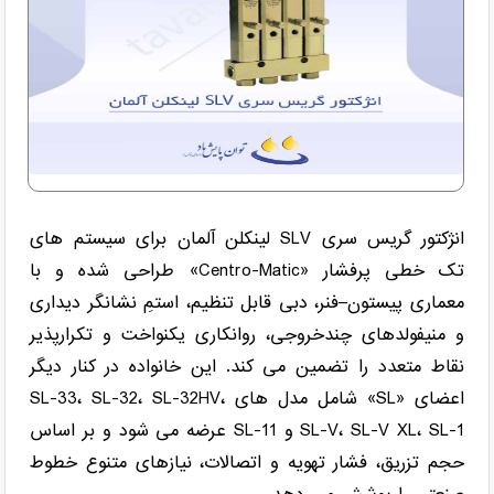
انژکتور گریس سری SLV لینکلن آلمان برای سیستم های
تک خطی پرفشار «Centro-Matic» طراحی شده و با
معماری پیستون–فنر، دبی قابل تنظیم، استمِ نشانگر دیداری
و منیفولدهای چندخروجی، روانکاری یکنواخت و تکرارپذیر
نقاط متعدد را تضمین می کند. این خانواده در کنار دیگر
اعضای «SL» شامل مدل های SL-33، SL-32، SL-32HV،
SL-V، SL-V XL، SL-1 و SL-11 عرضه می شود و بر اساس
حجم تزریق، فشار تهویه و اتصالات، نیازهای متنوع خطوط