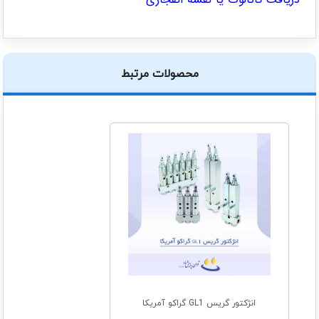
دریافت کاتالوگ یا نقشه انفجاری
محصولات مرتبط
انژکتور گریس GL1 گراکو آمریکا