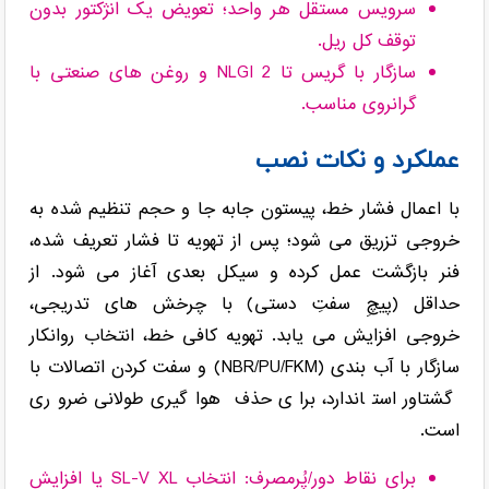
سرویس مستقل هر واحد؛ تعویض یک انژکتور بدون
توقف کل ریل.
سازگار با گریس تا NLGI 2 و روغن های صنعتی با
گرانروی مناسب.
عملکرد و نکات نصب
با اعمال فشار خط، پیستون جابه جا و حجم تنظیم شده به
خروجی تزریق می شود؛ پس از تهویه تا فشار تعریف شده،
فنر بازگشت عمل کرده و سیکل بعدی آغاز می شود. از
حداقل (پیچِ سفتِ دستی) با چرخش های تدریجی،
خروجی افزایش می یابد. تهویه کافی خط، انتخاب روانکار
سازگار با آب بندی (NBR/PU/FKM) و سفت کردن اتصالات با
گشتاور استاندارد، برای حذف هواگیری طولانی ضروری
است.
برای نقاط دور/پُرمصرف: انتخاب SL-V XL یا افزایش