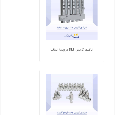
انژکتور گریس DL1 دروپسا ایتالیا