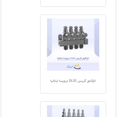
انژکتور گریس DL32 دروپسا ایتالیا