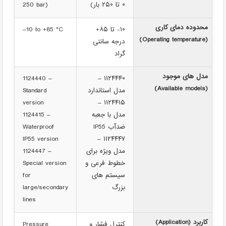
۰ تا ۲۵۰ بار)
250 bar)
محدوده دمای کاری
۱۰- تا ۸۵+
–10 to +85 °C
(Operating temperature)
درجه سانتی
گراد
مدل های موجود
1124440 –
۱۱۲۴۴۴۰ –
(Available models)
مدل استاندارد
Standard
version
۱۱۲۴۴۱۵ –
مدل با جعبه
1124415 –
ضدآب IP55
Waterproof
IP55 version
۱۱۲۴۴۴۷ –
مدل ویژه برای
1124447 –
خطوط فرعی و
Special version
سیستم های
for
بزرگ
large/secondary
lines
کاربرد (Application)
کنترل فشار و
Pressure