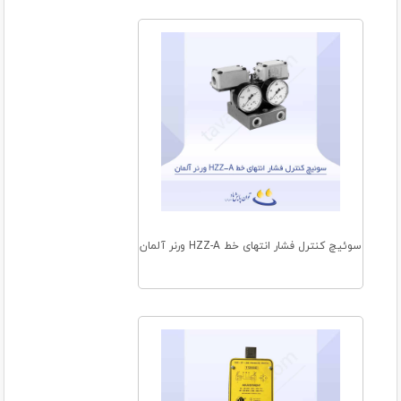
سوئیچ کنترل فشار انتهای خط HZZ-A ورنر آلمان