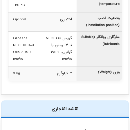
temperature)
+80 °C
وضعیت نصب
اختیاری
Optional
(Installation position)
سازگاری روانکار (Suitable
گریس NLGI ۰۰۰
Greases
lubricants)
تا ۳، روغن با
NLGI 000–3,
گرانروی ≥ ۱۹۰
Oils ≥ 190
mm²/s
mm²/s
وزن (Weight)
۳ کیلوگرم
3 kg
نقشه انفجاری