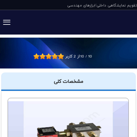
تقویم نمایشگاهی داخلی
ابزارهای مهندسی
|
سوئیچ فشار انتهای خط SGA دلی
10
/
10
از
2
کاربر
مشخصات کلی