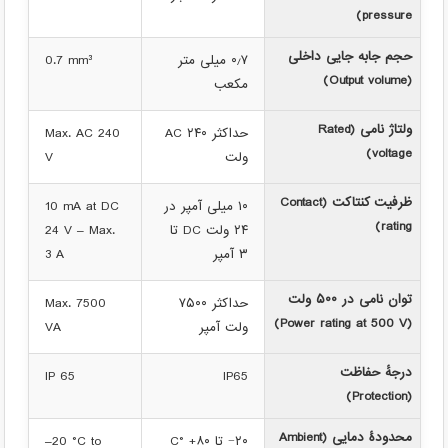
pressure)
حجم جابه جایی داخلی
۰٫۷ میلی متر
0.7 mm³
(Output volume)
مکعب
ولتاژ نامی (Rated
حداکثر AC ۲۴۰
Max. AC 240
voltage)
ولت
V
ظرفیت کنتاکت (Contact
۱۰ میلی آمپر در
10 mA at DC
rating)
۲۴ ولت DC تا
24 V – Max.
۳ آمپر
3 A
توان نامی در ۵۰۰ ولت
حداکثر ۷۵۰۰
Max. 7500
(Power rating at 500 V)
ولت آمپر
VA
درجهٔ حفاظت
IP 65
IP65
(Protection)
محدودهٔ دمایی (Ambient
۲۰− تا ۸۰+ °C
–20 °C to