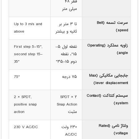
قطر ۴۸
میلی متر
سرعت تسمه (Belt
تا ۳ متر بر
Up to 3 m/s and
speed)
ثانیه و بیشتر
above
زاویه عملکرد (Operating
نقطه اول ۵–
First step 5–15°,
angle)
۱۵°، نقطه
second step 15–
دوم ۱۵–۳۵°
35°
جابجایی مکانیکی (Max
۷۵ درجه
75°
lever displacement)
سیستم کنتاکت (Contact
2 × SPDT,
۲ × SPDT
system)
positive snap
Snap Action
مثبت
action
ولتاژ نامی (Rated
۲۳۰ ولت
230 V AC/DC
voltage)
AC/DC