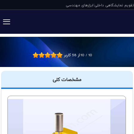
تقویم نمایشگاهی داخلی
ابزارهای مهندسی
|
سوئیچ انحراف نوار نقاله SLS 
10
/
10
از
58
کاربر
مشخصات کلی