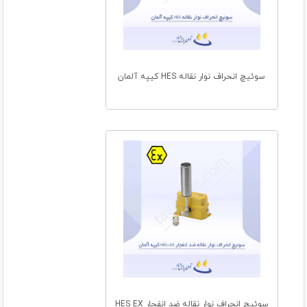
سوئیچ انحراف نوار نقاله HES کیپه آلمان
سوئیچ انحراف نوار نقاله ضد انفجار HES EX