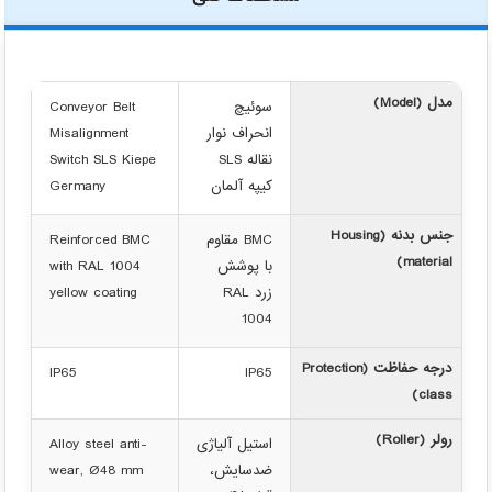
مدل (Model)
سوئیچ
Conveyor Belt
انحراف نوار
Misalignment
نقاله SLS
Switch SLS Kiepe
کیپه آلمان
Germany
جنس بدنه (Housing
BMC مقاوم
Reinforced BMC
material)
با پوشش
with RAL 1004
زرد RAL
yellow coating
1004
درجه حفاظت (Protection
IP65
IP65
class)
رولر (Roller)
استیل آلیاژی
Alloy steel anti-
ضدسایش،
wear, Ø48 mm