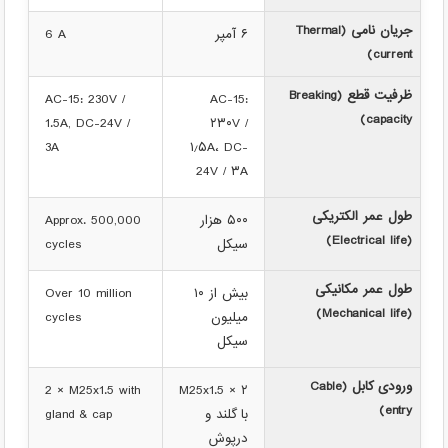
جریان نامی (Thermal
۶ آمپر
6 A
current)
ظرفیت قطع (Breaking
AC-15: 230V /
AC-15:
capacity)
1.5A, DC-24V /
‎۲۳۰V /
3A
۱٫۵A، DC-
24V / ۳A
طول عمر الکتریکی
۵۰۰ هزار
Approx. 500,000
(Electrical life)
سیکل
cycles
طول عمر مکانیکی
بیش از ۱۰
Over 10 million
(Mechanical life)
میلیون
cycles
سیکل
ورودی کابل (Cable
2 × M25x1.5 with
۲ × M25x1.5
entry)
با گلند و
gland & cap
درپوش