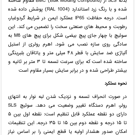
بدنه SLS از BMC (Bulk Molding Compound) مقاوم ساخته
شده و با رنگ زرد استاندارد (RAL 1004) پوشش داده شده
است. درجه حفاظت IP65 عملکرد ایمن در شرایط گردوغبار،
رطوبت و محیط های صنعتی سخت را تضمین می کند. این
سوئیچ با چهار جای پیچ بیضی شکل برای پیچ های M8 به
سادگی روی سازه نصب می شود. اهرم رولری از استیل
آلیاژی ضد سایش با قطر ۴۸ میلی متر و یاتاقان بلبرینگی
ساخته شده است که برای سرعت تسمه تا ۳ متر بر ثانیه و
بیشتر طراحی شده و در برابر سایش بسیار مقاوم است
نحوه عملکرد
در صورت انحراف تسمه و نزدیک شدن لبه نوار به انتهای
رولر، اهرم دستگاه تغییر وضعیت می دهد. سوئیچ SLS
دارای دو نقطه عملکرد قابل تنظیم است: نقطه اول بین ۵
تا ۱۵ درجه و نقطه دوم بین ۱۵ تا ۳۵ درجه. این تنظیمات
امکان صدور هشدار اولیه یا قطع ایمنی را بر اساس نیاز