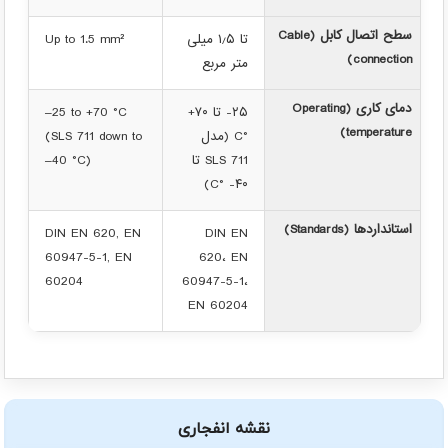
سطح اتصال کابل (Cable
تا ۱٫۵ میلی
Up to 1.5 mm²
connection)
متر مربع
دمای کاری (Operating
۲۵- تا ۷۰+
–25 to +70 °C
temperature)
°C (مدل
(SLS 711 down to
SLS 711 تا
–40 °C)
۴۰- °C)
استانداردها (Standards)
DIN EN 620, EN
DIN EN
60947-5-1, EN
620، EN
60204
60947-5-1،
EN 60204
نقشه انفجاری