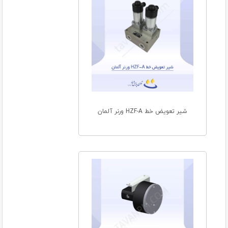
شیر تعویض خط HZF-A ورنر آلمان