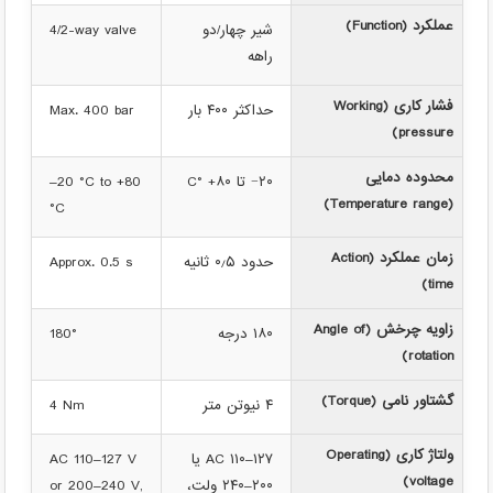
عملکرد (Function)
شیر چهار/دو
4/2-way valve
راهه
فشار کاری (Working
حداکثر ۴۰۰ بار
Max. 400 bar
pressure)
محدوده دمایی
۲۰− تا ۸۰+ °C
–20 °C to +80
(Temperature range)
°C
زمان عملکرد (Action
حدود ۰٫۵ ثانیه
Approx. 0.5 s
time)
زاویه چرخش (Angle of
۱۸۰ درجه
180°
rotation)
گشتاور نامی (Torque)
۴ نیوتن متر
4 Nm
ولتاژ کاری (Operating
AC ۱۱۰–۱۲۷ یا
AC 110–127 V
voltage)
۲۰۰–۲۴۰ ولت،
or 200–240 V,