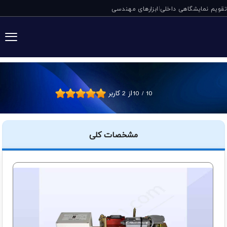
تقویم نمایشگاهی داخلی
ابزارهای مهندسی
|
شیر تعویض خط برقی SAV دلیمون
10
/
10
از
2
کاربر
مشخصات کلی