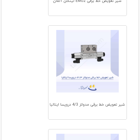
شیر تعویض خط برقی EMU2 لینکلن آلمان
شیر تعویض خط برقی مدولار 4/3 دروپسا ایتالیا