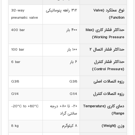
نوع عملکرد (Valve
۳/۲ راهه پنوماتیکی
3/2-way
pneumatic valve
Function)
حداکثر فشار کاری (Max
۴۰۰ بار
400 bar
Working Pressure)
حداکثر فشار اتصال ۲
۱۰۰ بار
100 bar
حداکثر فشار کنترل
۶ بار
6 bar
(Control Pressure)
رزوه اتصالات اصلی
G3/8
G3/8
رزوه اتصالات کنترل
G1/4
G1/4
دمای کاری (Temperature
۲۰- تا ۸۰+ درجه
-20°C to +80°C
Range)
سانتی گراد
وزن (Weight)
۸ کیلوگرم
8 kg