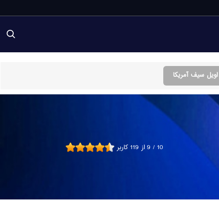
ویل سیف آمریکا
10
/
9
از
119
کاربر