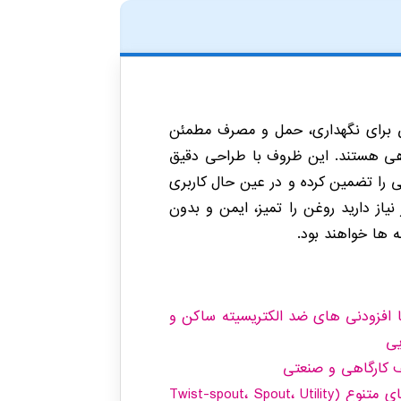
 برای نگهداری، حمل و مصرف مطمئن
هی هستند. این ظروف با طراحی دقیق
گی را تضمین کرده و در عین حال کاربری
نیاز دارید روغن را تمیز، ایمن و بدون
ه ها خواهند بود.
لن با چگالی بالا (HDPE) همراه با افزودنی های ضد الکتریسیته ساکن و
طراحی سرپوش ها: مجهز به واشر O-Ring و مدل های متنوع (Twist-spout، Spout، Utility