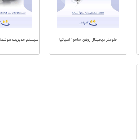
فلومتر دیجیتال روغن ساموآ اسپانیا
سیستم مدیریت هوشمند NEX-U ساموآ اسپا