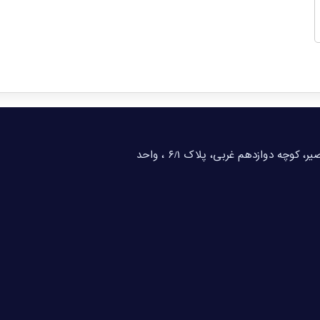
تهران، خیابان شهید بهشتی، خیابان احمد قصیر، کوچه دوازدهم غربی، پلاک ۶/۱ ، واحد