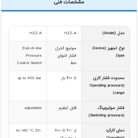
مشخصات فنی
مدل (Model)
HZZ-A
HZZ-A
نوع تجهیز (Device
سوئیچ کنترل
End-of-line
type)
فشار انتهای
Pressure
خط
Control Switch
محدوده فشار کاری
تا ۴۰۰ بار
up to 400 bar
(Operating pressure
range)
فشار سوئیچینگ
قابل تنظیم
adjustable
(Switching pressure)
دمای کارکرد
از -۲۰ تا +۸۰
-20 to +80 °C