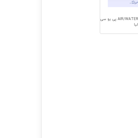
قرقره شلنگ محفظه دار AIR/WATER پی یو سی
لیا