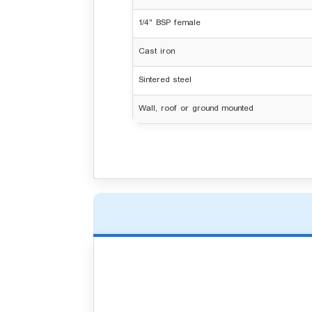
1/4" BSP female
Cast iron
Sintered steel
Wall, roof or ground mounted