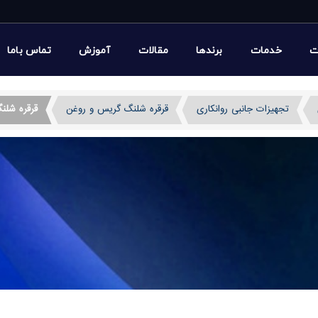
ت
خدمات
برندها
مقالات
آموزش
تماس باما
تجهیزات جانبی روانکاری
قرقره شلنگ گریس و روغن
قرقره شلنگ گریس C OPEN