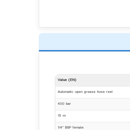
Value (EN)
Automatic open grease hose reel
400 bar
15 m
1/4" BSP female