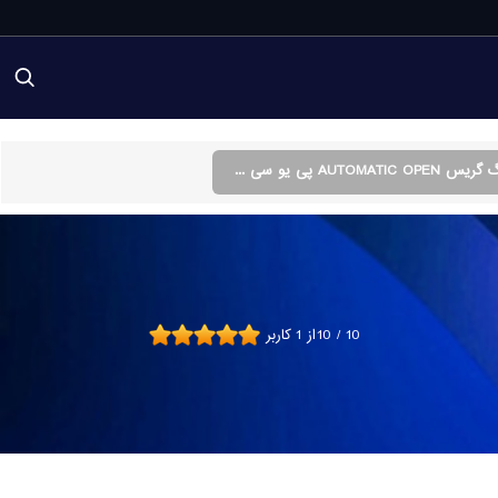
AUTOMATI پی یو سی ...
10
/
10
از
1
کاربر