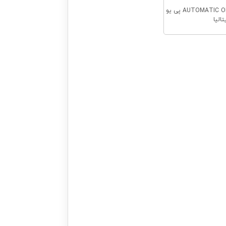
قرقره شلنگ گریس AUTOMATIC OPEN پی یو
الیا