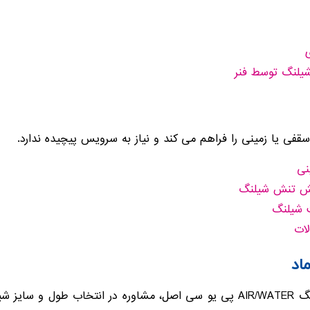
یلنگ توسط فنر
فی یا زمینی را فراهم می کند و نیاز به سرویس پیچیده ندارد.
نی
اهش تنش شیلنگ
ت شیلنگ
لات
اد
توان پایش ماد با ارائه قرقره های شیلنگ AIR/WATER پی یو سی اصل، مشاوره در