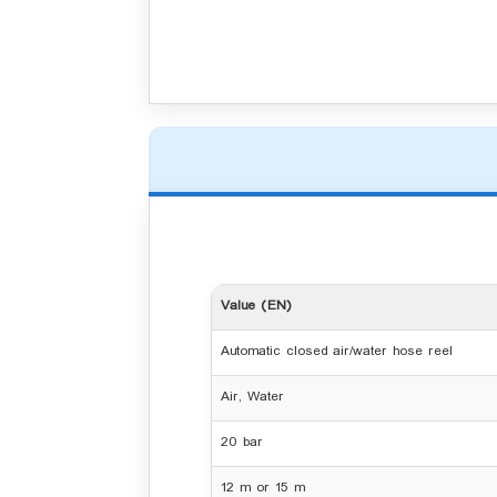
Value (EN)
Automatic closed air/water hose reel
Air, Water
20 bar
12 m or 15 m