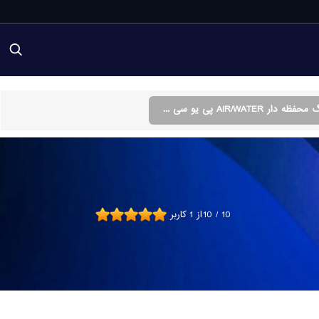
ار AIR/WATER پی یو سی ...
10
/
10
از
1
کاربر