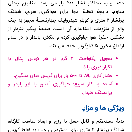
دهد و به حداکثر فشار ‎۵۰۰ بار می رسد. مکانیزم چدنیِ
مقاوم، دریچهٔ تخلیهٔ هوا برای هواگیری سریع، شیلنگ
پرفشار ‎۲ متری و کوپلر هیدرولیک چهارشمینهٔ مجهز به چک
والو از ملزومات استاندارد آن است. صفحهٔ پیگیر فنردار از
تشکیل حفرهٔ هوا جلوگیری کرده و مکش پایدار را در تمام
ارتفاع مخزن ‎۵ کیلوگرمی حفظ می کند.
تحویل یکنواخت: ‎۲ گرم در هر کورس پدال با
تکرارپذیری بالا.
فشار کاری بالا: تا ‎۵۰۰ بار برای گریس های سنگین.
آماده به کار سریع: هواگیری آسان با ایر بلیدر و
پرایمینگ فنردار.
ویژگی ها و مزایا
بدنهٔ مستحکم و قابل حمل با وزن و ابعاد مناسب کارگاه،
شیلنگ پرفشار ‎۲ متری برای دسترسی راحت به نقاط گریس