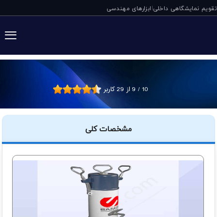
تقویم نمایشگاهی داخلی
ابزارهای مهندسی
|
گریس پمپ سطلی پدالی 5 کیلویی س
10
/
9
از
29
کاربر
مشخصات کلی