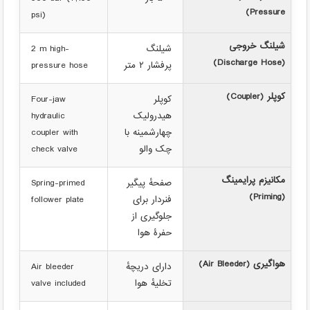
Pressure)
psi)
شیلنگ خروجی
شیلنگ
2 m high-
(Discharge Hose)
پرفشار ‎۲ متر
pressure hose
کوپلر (Coupler)
کوپلر
Four-jaw
هیدرولیک
hydraulic
چهارشمینه با
coupler with
چک والو
check valve
مکانیزم پرایمینگ
صفحهٔ پیگیر
Spring-primed
(Priming)
فنردار برای
follower plate
جلوگیری از
حفرهٔ هوا
هواگیری (Air Bleeder)
دارای دریچهٔ
Air bleeder
تخلیهٔ هوا
valve included