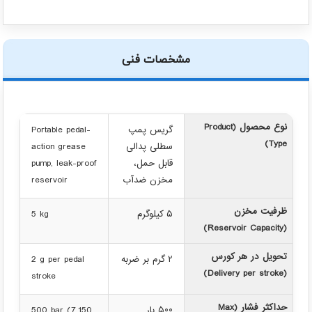
مشخصات فنی
نوع محصول (Product
گریس پمپ
Portable pedal-
Type)
سطلی پدالی
action grease
قابل حمل،
pump, leak-proof
مخزن ضدآب
reservoir
ظرفیت مخزن
۵ کیلوگرم
5 kg
(Reservoir Capacity)
تحویل در هر کورس
۲ گرم بر ضربه
2 g per pedal
(Delivery per stroke)
stroke
حداکثر فشار (Max
۵۰۰ بار
500 bar (7,150