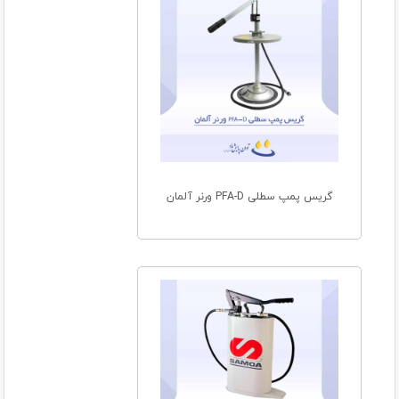
گریس پمپ سطلی PFA-D ورنر آلمان