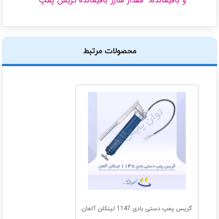
و باقیمانده، مقدار شارژ باقیمانده گریس پمپ
محصولات مرتبط
گریس پمپ دستی بادی 1147 لینکلن آلمان