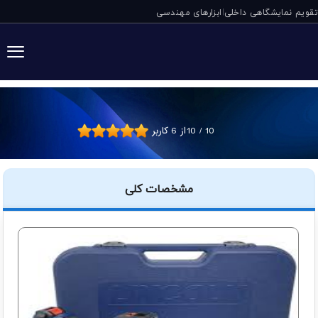
تقویم نمایشگاهی داخلی
ابزارهای مهندسی
|
گریس پمپ شارژی پاورل
10
/
10
از
6
کاربر
مشخصات کلی