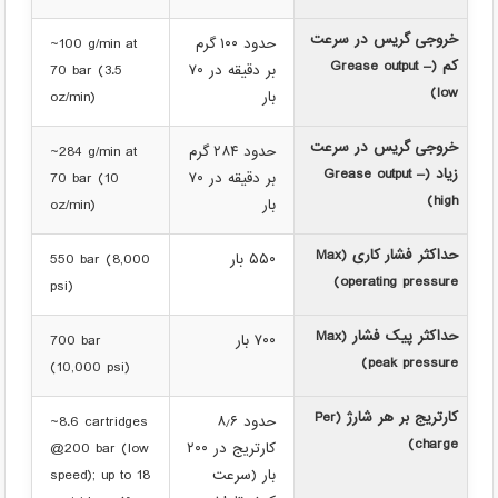
خروجی گریس در سرعت
حدود ۱۰۰ گرم
~100 g/min at
کم (Grease output –
بر دقیقه در ۷۰
70 bar (3.5
low)
بار
oz/min)
خروجی گریس در سرعت
حدود ۲۸۴ گرم
~284 g/min at
زیاد (Grease output –
بر دقیقه در ۷۰
70 bar (10
high)
بار
oz/min)
حداکثر فشار کاری (Max
۵۵۰ بار
550 bar (8,000
operating pressure)
psi)
حداکثر پیک فشار (Max
۷۰۰ بار
700 bar
peak pressure)
(10,000 psi)
کارتریج بر هر شارژ (Per
حدود ۸٫۶
~8.6 cartridges
charge)
کارتریج در ۲۰۰
@200 bar (low
بار (سرعت
speed); up to 18