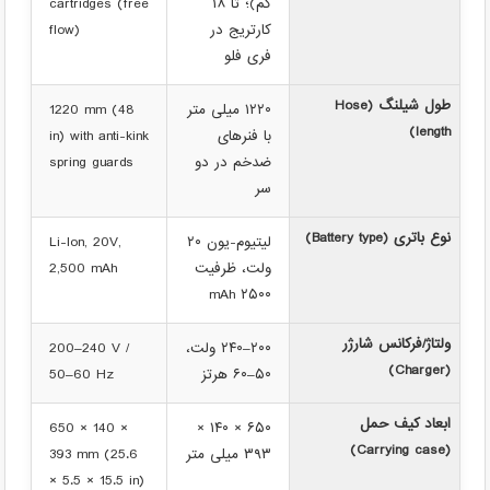
کم)؛ تا ۱۸
cartridges (free
کارتریج در
flow)
فری فلو
طول شیلنگ (Hose
۱۲۲۰ میلی متر
1220 mm (48
length)
با فنرهای
in) with anti-kink
ضدخم در دو
spring guards
سر
نوع باتری (Battery type)
لیتیوم-یون ۲۰
Li-Ion, 20V,
ولت، ظرفیت
2,500 mAh
۲۵۰۰ mAh
ولتاژ/فرکانس شارژر
۲۰۰–۲۴۰ ولت،
200–240 V /
(Charger)
۵۰–۶۰ هرتز
50–60 Hz
ابعاد کیف حمل
650 × 140 ×
۶۵۰ × ۱۴۰ ×
(Carrying case)
۳۹۳ میلی متر
393 mm (25.6
× 5.5 × 15.5 in)