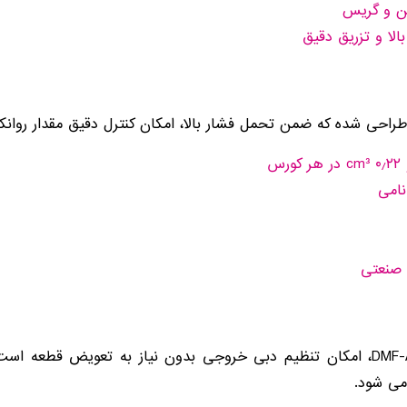
ن و گریس
الا و تزریق دقیق
م صنعتی
یکی از مزیت های مهم پمپ المنت DMF-A، امکان تنظیم دبی خروجی بدون نیاز به ت
می شود.