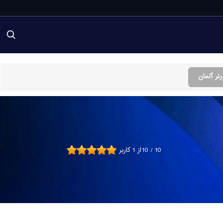
10
/
10
از
1
کاربر