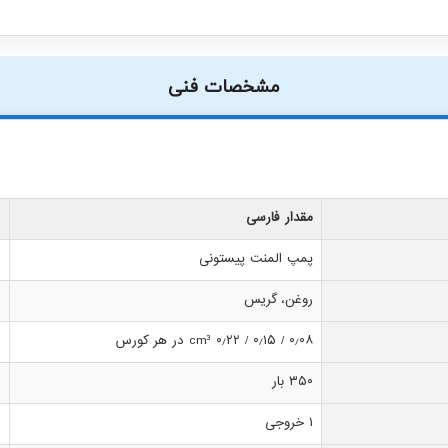
مشخصات فنی
مقدار فارسی
پمپ المنت پیستونی
روغن، گریس
۰٫۰۸ / ۰٫۱۵ / ۰٫۲۲ cm³ در هر کورس
۳۵۰ بار
۱ خروجی