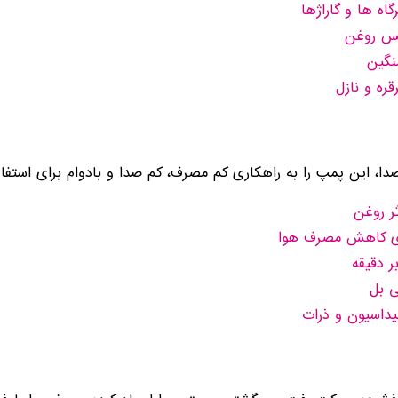
ه ها و گاراژها
یس روغن
نگین
ره و نازل
ا، این پمپ را به راهکاری کم مصرف، کم صدا و بادوام برای استفاد
سیداسیون و ذرات