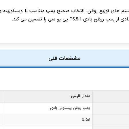
تم های توزیع روغن، انتخاب صحیح پمپ متناسب با ویسکوزیته و ف
دی P5.5:1 پی یو سی را تضمین می کند.
مشخصات فنی
مقدار فارسی
پمپ روغن پیستونی بادی
۵٫۵:۱