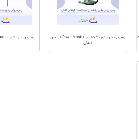
 نسبت
پمپ روغن بادی بشکه ای PowerMaster لینکلن
پمپ روغن بادی PRO Range دروپسا ایتالیا
آلمان