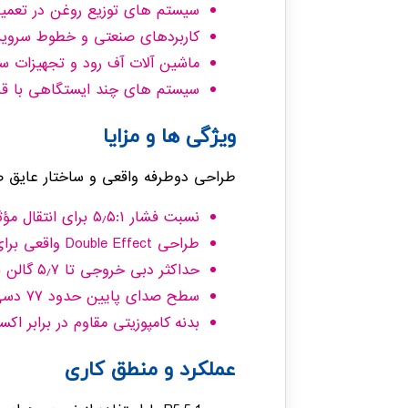
سیستم های توزیع روغن در تعمیرگا
کاربردهای صنعتی و خطوط سرو
ماشین آلات آف رود و تجهیزات س
سیستم های چند ایستگاهی با قرق
ویژگی ها و مزایا
طراحی دوطرفه واقعی و ساختار عایق صد
نسبت فشار ۵٫۵:۱ برای انتقال مؤثر روغن
طراحی Double Effect واقعی برای کاهش مصرف هوا
حداکثر دبی خروجی تا ۵٫۷ گالن بر دقیقه
سطح صدای پایین حدود ۷۷ دسی بل
بدنه کامپوزیتی مقاوم در برابر اک
عملکرد و منطق کاری