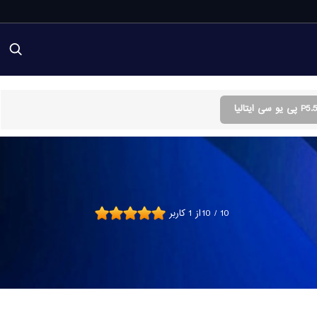
10
/
10
از
1
کاربر