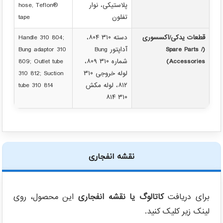
پلاستیکی، نوار
hose, Teflon®
تفلون
tape
قطعات یدکی/اکسسوری
دسته ۳۱۰ ۸۰۴،
Handle 310 804;
(Spare Parts /
آداپتور Bung
Bung adaptor 310
Accessories)
شماره ۳۱۰ ۸۰۹،
809; Outlet tube
لوله خروجی ۳۱۰
310 812; Suction
۸۱۲، لوله مکش
tube 310 814
۳۱۰ ۸۱۴
نقشه انفجاری
برای دریافت
کاتالوگ یا نقشه انفجاری
این محصول، روی
لینک زیر کلیک کنید.