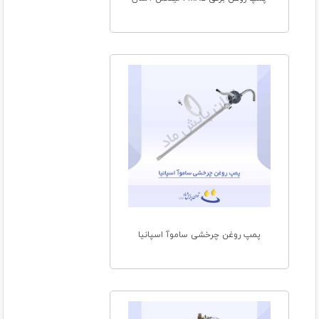
پمپ روغن چرخشی ساموآ اسپانیا