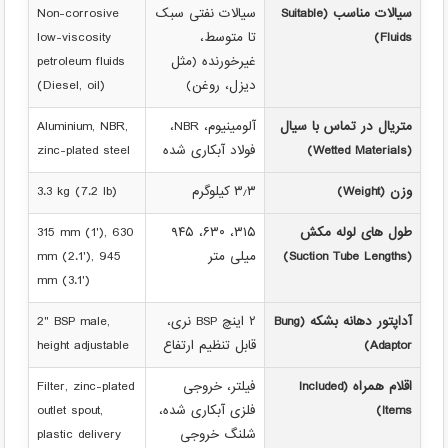
سیالات مناسب (Suitable
سیالات نفتی سبک
Non-corrosive
Fluids)
تا متوسط،
low-viscosity
غیرخورنده (مثل
petroleum fluids
دیزل، روغن)
(Diesel, oil)
متریال در تماس با سیال
آلومینیوم، NBR،
Aluminium, NBR,
(Wetted Materials)
فولاد آبکاری شده
zinc-plated steel
وزن (Weight)
۳٫۳ کیلوگرم
3.3 kg (7.2 lb)
طول های لوله مکش
۳۱۵، ۶۳۰، ۹۴۵
315 mm (1'), 630
(Suction Tube Lengths)
میلی متر
mm (2.1'), 945
mm (3.1')
آداپتور دهانه بشکه (Bung
۲ اینچ BSP نری،
2" BSP male,
Adaptor)
قابل تنظیم ارتفاع
height adjustable
اقلام همراه (Included
فیلتر، خروجی
Filter, zinc-plated
Items)
فلزی آبکاری شده،
outlet spout,
شلنگ خروجی
plastic delivery