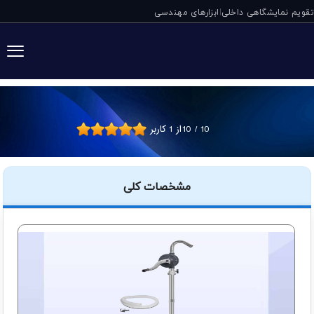
تقویم نمایشگاهی داخلی
ابزارهای مهندسی
|
پمپ روغن بشکه ای
10
/
10
از
1
کاربر
مشخصات کلی