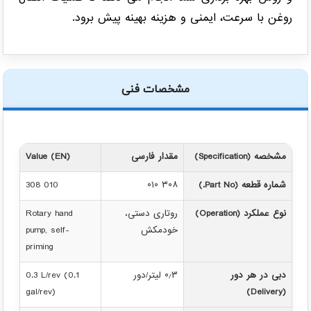
روغن با سرعت، ایمنی و هزینه بهینه پیش برود.
مشخصات فنی
مشخصه (Specification)
مقدار فارسی
Value (EN)
شماره قطعه (Part No.)
۳۰۸ ۰۱۰
308 010
نوع عملکرد (Operation)
روتاری دستی،
Rotary hand
خودمکش
pump, self-
priming
دبی در هر دور
۰٫۳ لیتر/دور
0.3 L/rev (0.1
gal/rev)
(Delivery)