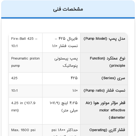
مشخصات فنی
مدل پمپ (Pump Model)
فایربال ۴۲۵ –
Fire-Ball 425 –
نسبت فشار ۱:۱۰
10:1
نوع عملکرد (Function
پمپ پیستونی
Pneumatic piston
principle)
پنوماتیک
pump
سری (Series)
۴۲۵
425
نسبت فشار (Pump ratio)
۱:۱۰
10:1
قطر مؤثر موتور هوا (Air
۴٫۲۵ اینچ (۱۰۷٫۹
4.25 in (107.9
motor effective
میلی متر)
mm)
diameter)
فشار کاری (Operating
حداکثر ۱۸۰۰ psi
Max. 1800 psi