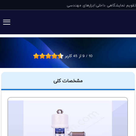
تقویم نمایشگاهی داخلی
ابزارهای مهندسی
|
پمپ روغن بادی بشکه ای Fire-Ball 425 با نسبت فش
10
/
9
از
45
کاربر
مشخصات کلی