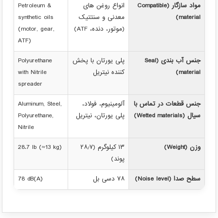
مواد سازگار (Compatible
انواع روغن های
Petroleum &
material)
معدنی و سنتتیک
synthetic oils
(موتور، دنده، ATF)
(motor, gear,
ATF)
جنس آب بندی (Seal
پلی یورتان با پخش
Polyurethane
material)
کننده نیتریل
with Nitrile
spreader
جنس قطعات در تماس با
آلومینیوم، فولاد،
Aluminum, Steel,
سیال (Wetted materials)
پلی یورتان، نیتریل
Polyurethane,
Nitrile
وزن (Weight)
۱۳ کیلوگرم (۲۸٫۷
28.7 lb (≈13 kg)
پوند)
سطح صدا (Noise level)
۷۸ دسی بل
78 dB(A)