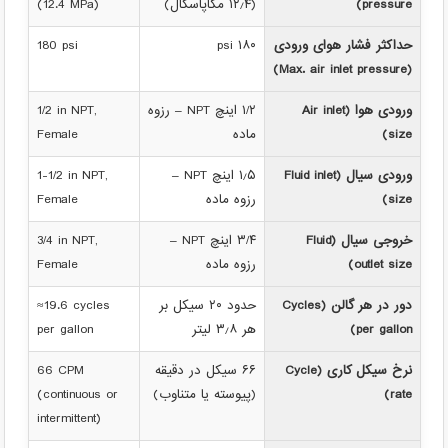
pressure)
(۱۲٫۴ مگاپاسکال)
(12.4 MPa)
حداکثر فشار هوای ورودی
۱۸۰ psi
180 psi
(Max. air inlet pressure)
ورودی هوا (Air inlet
۱/۲ اینچ NPT – رزوه
1/2 in NPT,
size)
ماده
Female
ورودی سیال (Fluid inlet
۱٫۵ اینچ NPT –
1-1/2 in NPT,
size)
رزوه ماده
Female
خروجی سیال (Fluid
۳/۴ اینچ NPT –
3/4 in NPT,
outlet size)
رزوه ماده
Female
دور در هر گالن (Cycles
حدود ۲۰ سیکل بر
≈19.6 cycles
per gallon)
هر ۳٫۸ لیتر
per gallon
نرخ سیکل کاری (Cycle
۶۶ سیکل در دقیقه
66 CPM
rate)
(پیوسته یا متناوب)
(continuous or
intermittent)