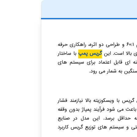
گریس پمپ بادی P60 پیوسی ایتالیا با نسبت تراکم ۶۰:۱ و طراحی دو اثره، راهکاری حرفه
 بالا است. این
گریس پمپ
با ساختار
نه ای قابل اعتماد برای سیستم های
سنگین به شمار می رود.
ل گریس با ویسکوزیته بالا نیازمند فشار
باعث می شود فرآیند پمپاژ بدون وقفه
 حداقل برسد. این مدل در صنایع
تی و سیستم های توزیع گریس کاربرد