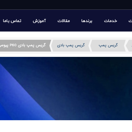
ت
خدمات
برندها
مقالات
آموزش
تماس باما
گریس پمپ
گریس پمپ بادی
گریس پمپ بادی P60 پیوسی ایتالیا