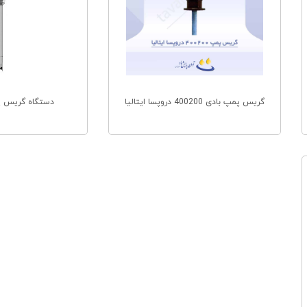
گریس پمپ بادی 400200 دروپسا ایتالیا
دستگاه گریس پم