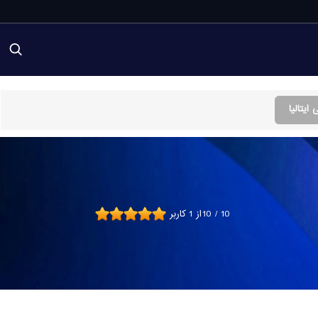
10
/
10
از
1
کاربر