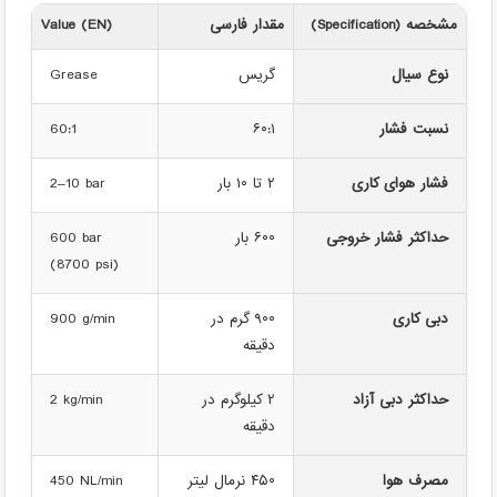
مشخصه (Specification)
مقدار فارسی
Value (EN)
نوع سیال
گریس
Grease
نسبت فشار
۶۰:۱
60:1
فشار هوای کاری
۲ تا ۱۰ بار
2–10 bar
حداکثر فشار خروجی
۶۰۰ بار
600 bar
(8700 psi)
دبی کاری
۹۰۰ گرم در
900 g/min
دقیقه
حداکثر دبی آزاد
۲ کیلوگرم در
2 kg/min
دقیقه
مصرف هوا
۴۵۰ نرمال لیتر
450 NL/min