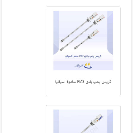
گریس پمپ بادی PM3 ساموآ اسپانیا