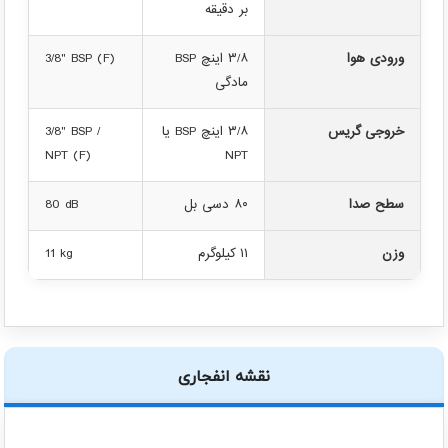
بر دقیقه
ورودی هوا
۳/۸ اینچ BSP
3/8" BSP (F)
مادگی
خروجی گریس
۳/۸ اینچ BSP یا
3/8" BSP /
NPT (F)
NPT
سطح صدا
۸۰ دسی بل
80 dB
وزن
۱۱ کیلوگرم
11 kg
نقشه انفجاری