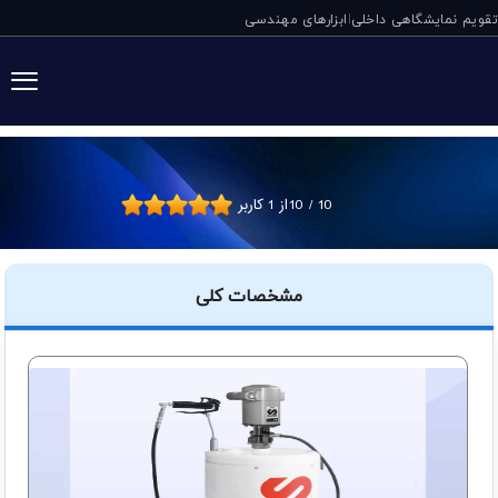
تقویم نمایشگاهی داخلی
ابزارهای مهندسی
|
گریس پمپ بادی PM35 ساموآ اسپانیا
10
/
10
از
1
کاربر
مشخصات کلی