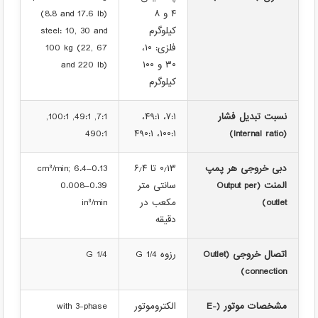
۴ و ۸
(8.8 and 17.6 lb)
کیلوگرم
steel: 10, 30 and
فلزی: ۱۰،
100 kg (22, 67
۳۰ و ۱۰۰
and 220 lb)
کیلوگرم
نسبت تبدیل فشار
۷:۱، ۴۹:۱،
7:1, 49:1, 100:1,
490:1
۱۰۰:۱، ۴۹۰:۱
(Internal ratio)
دبی خروجی هر پمپ
۰٫۱۳ تا ۶٫۴
0.13–6.4 cm³/min;
المنت (Output per
سانتی متر
0.008–0.39
outlet)
مکعب در
in³/min
دقیقه
اتصال خروجی (Outlet
رزوه G 1/4
G 1/4
connection)
مشخصات موتور (E-
الکتروموتور
with 3-phase