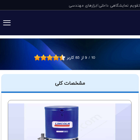
تقویم نمایشگاهی داخلی
ابزارهای مهندسی
|
گریس پمپ برقی P215 لینکلن آلمان
10
/
9
از
85
کاربر
مشخصات کلی