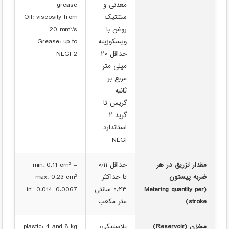
معدنی و
grease
سنتتیک
Oil: viscosity from
روغن با
20 mm²/s
ویسکوزیته
Grease: up to
حداقل ۲۰
NLGI 2
میلی متر
مربع بر
ثانیه
گریس تا
گرید ۲
استاندارد
NLGI
مقدار تزریق در هر
حداقل ۰٫۱۱
min. 0.11 cm³ –
ضربه پیستون
تا حداکثر
max. 0.23 cm³
(Metering quantity per
۰٫۲۳ سانتی
0.0067–0.014 in³
stroke)
متر مکعب
مخزن (Reservoir)
پلاستیکی:
plastic: 4 and 8 kg