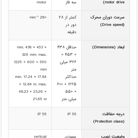
motor drive)
سه فاز
motor
سرعت دوران محرک
کمتر از ۲۸
<28 min⁻¹
(Drive speed)
دور در
دقیقه
ابعاد (Dimensions)
حداقل ۴۳۸
min. 438 × 453 ×
326 mm; max.
× ۴۵۳ ×
۳۲۶ میلی
1225 × 600 × 550
متر
mm
حداکثر
min. 17.24 × 17.84
× 12.84 in; max.
۱۲۲۵ × ۶۰۰
48.23 × 23.26 ×
× ۵۵۰
میلی متر
21.65 in
درجه حفاظت
IP 55
IP 55
(Protection class)
وضعیت نصب
عمودی
vertical