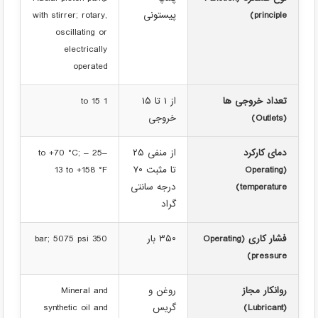
principle)
پیستونی
with stirrer; rotary,
oscillating or
electrically
operated
تعداد خروجی ها
از ۱ تا ۱۵
1 to 15
(Outlets)
خروجی
دمای کارکرد
از منفی ۲۵
–25 to +70 °C; –
(Operating
تا مثبت ۷۰
13 to +158 °F
temperature)
درجه سانتی
گراد
فشار کاری (Operating
۳۵۰ بار
350 bar; 5075 psi
pressure)
روانکار مجاز
روغن و
Mineral and
(Lubricant)
گریس
synthetic oil and