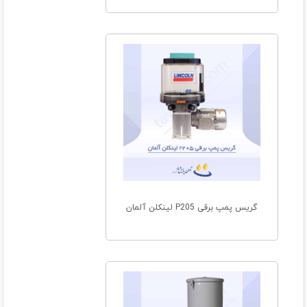
گریس پمپ برقی P205 لینکلن آلمان