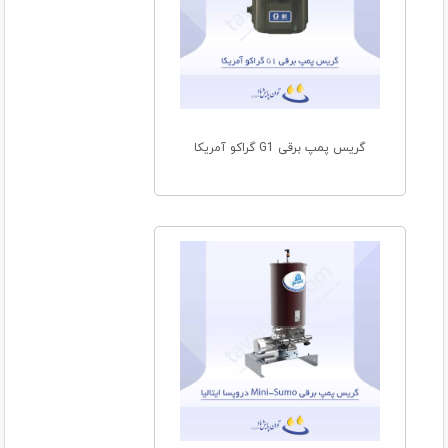
گریس پمپ برقی G1 گراکو آمریکا