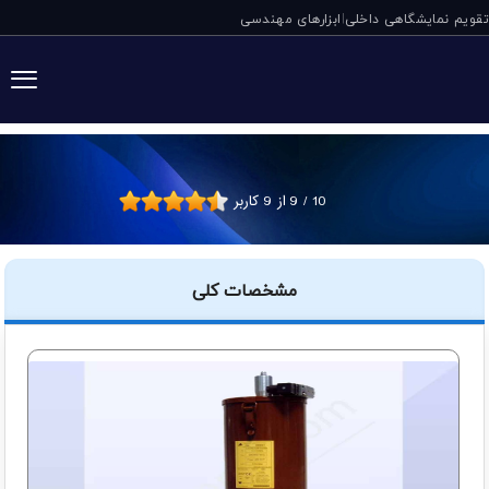
تقویم نمایشگاهی داخلی
ابزارهای مهندسی
|
گریس پمپ برقی ۹۸۹ دروپسا ایتالیا
10
/
9
از
9
کاربر
مشخصات کلی