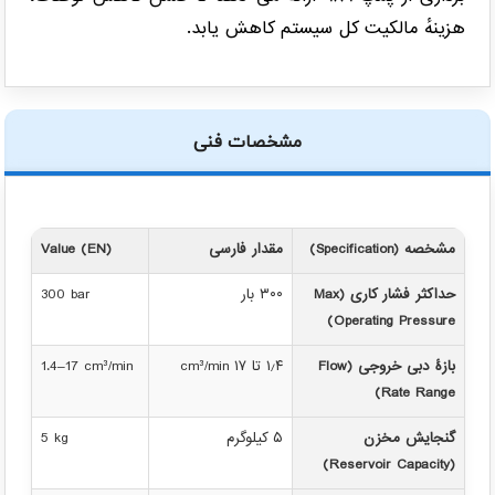
هزینهٔ مالکیت کل سیستم کاهش یابد.
مشخصات فنی
مشخصه (Specification)
مقدار فارسی
Value (EN)
حداکثر فشار کاری (Max
۳۰۰ بار
300 bar
Operating Pressure)
بازهٔ دبی خروجی (Flow
۱٫۴ تا ۱۷ cm³/min
1.4–17 cm³/min
Rate Range)
گنجایش مخزن
۵ کیلوگرم
5 kg
(Reservoir Capacity)