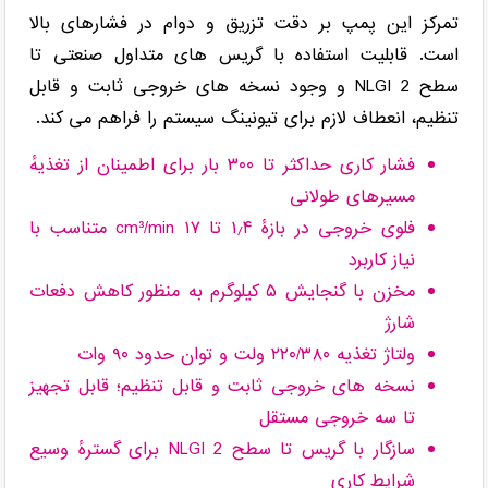
تمرکز این پمپ بر دقت تزریق و دوام در فشارهای بالا
است. قابلیت استفاده با گریس های متداول صنعتی تا
سطح NLGI 2 و وجود نسخه های خروجی ثابت و قابل
تنظیم، انعطاف لازم برای تیونینگ سیستم را فراهم می کند.
فشار کاری حداکثر تا ۳۰۰ بار برای اطمینان از تغذیهٔ
مسیرهای طولانی
فلوی خروجی در بازهٔ ۱٫۴ تا ۱۷ cm³/min متناسب با
نیاز کاربرد
مخزن با گنجایش ۵ کیلوگرم به منظور کاهش دفعات
شارژ
ولتاژ تغذیه ۲۲۰/۳۸۰ ولت و توان حدود ۹۰ وات
نسخه های خروجی ثابت و قابل تنظیم؛ قابل تجهیز
تا سه خروجی مستقل
سازگار با گریس تا سطح NLGI 2 برای گسترهٔ وسیع
شرایط کاری