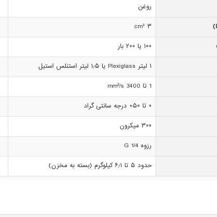
روغن
۳ cm³
۱۰۰ یا ۲۰۰ بار
۱ لیتر Plexiglass یا ۱٫۵ لیتر استنلس استیل
1 تا 3400 mm²/s
۰ تا ۵۰+ درجه سانتی گراد
۳۰۰ میکرون
رزوه G 1/4
حدود ۵ تا ۶٫۱ کیلوگرم (بسته به مخزن)