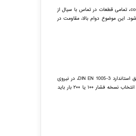
بر اساس دیتاشیت رسمی ورنر (Data sheet P0792 EN، صفحه ۱ و ۲) :contentReference[oaicite:0]{index=0}، تمامی قطعات در تماس با سیال از
1.45 و 1.4301 ساخته شده اند و آب بندی با PTFE و FPM انجام می شود. این موضوع دوام بالا، مقاومت در
این پمپ به صورت دستی عمل می کند و فشار خروجی وابسته به نیروی واردشده توسط اپراتور است. طبق استاندارد DIN EN 1005-3، در نیروی
دستی ۵۵ نیوتن، فشار تقریبی ۳۰ بار (در نسخه ۱۰۰ بار) و حدود ۶۰ بار (در نسخه ۲۰۰ بار) ایجاد می شود. انتخاب نسخه فشار ۱۰۰ یا ۲۰۰ بار باید