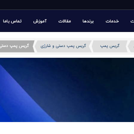
ت
خدمات
برندها
مقالات
آموزش
تماس باما
گریس پمپ
گریس پمپ دستی و شارژی
گریس پمپ دستی PFH-N ورنر آلم