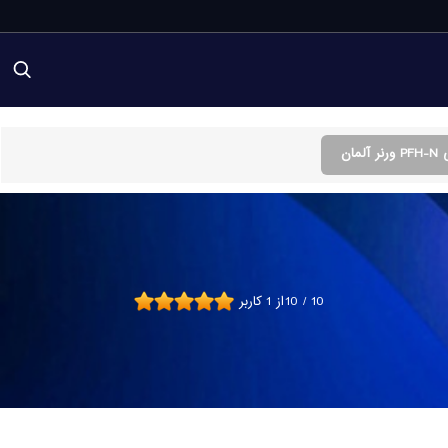
ان
10
/
10
از
1
کاربر