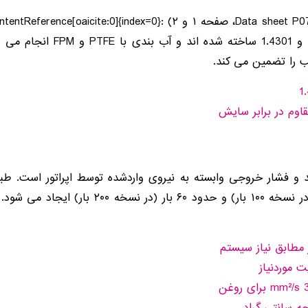
فولادهای ضدزنگ صنعتی مانند 71
ب را تضمین می کند.
 موردنیاز