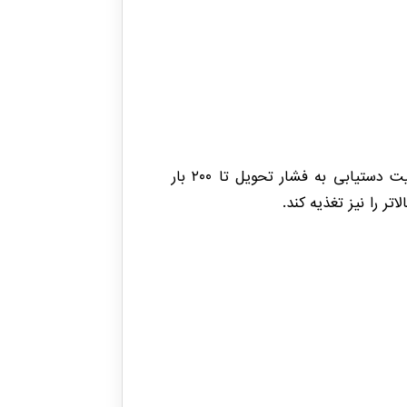
PFH-N با دبی ثابت ۳ cm³ در هر کورس اهرم، عملکردی تکرارپذیر و قابل پیش بینی ارائه می دهد. قابلیت دستیابی به فشار تحویل تا ۲۰۰ بار
ر را نیز تغذیه کند.