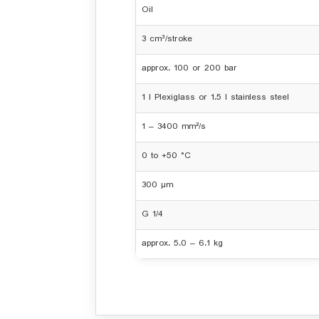
Oil
3 cm³/stroke
approx. 100 or 200 bar
1 l Plexiglass or 1.5 l stainless steel
1 – 3400 mm²/s
0 to +50 °C
300 µm
G 1/4
approx. 5.0 – 6.1 kg