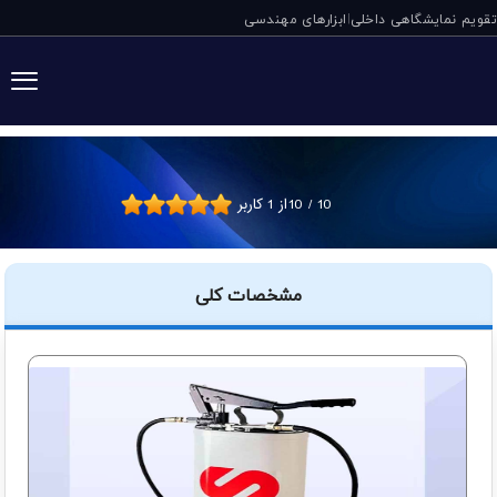
تقویم نمایشگاهی داخلی
ابزارهای مهندسی
|
گریس پمپ سطلی س
10
/
10
از
1
کاربر
مشخصات کلی