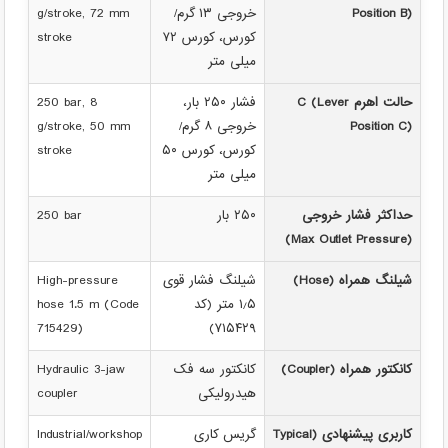
Position B)
خروجی ۱۳ گرم/
g/stroke, 72 mm
کورس، کورس ۷۲
stroke
میلی متر
حالت اهرم C (Lever
فشار ۲۵۰ بار،
250 bar, 8
Position C)
خروجی ۸ گرم/
g/stroke, 50 mm
کورس، کورس ۵۰
stroke
میلی متر
حداکثر فشار خروجی
۲۵۰ بار
250 bar
(Max Outlet Pressure)
شیلنگ همراه (Hose)
شیلنگ فشار قوی
High-pressure
۱٫۵ متر (کد
hose 1.5 m (Code
715429)
۷۱۵۴۲۹)
کانکتور همراه (Coupler)
کانکتور سه فک
Hydraulic 3-jaw
هیدرولیکی
coupler
کاربری پیشنهادی (Typical
گریس کاری
Industrial/workshop