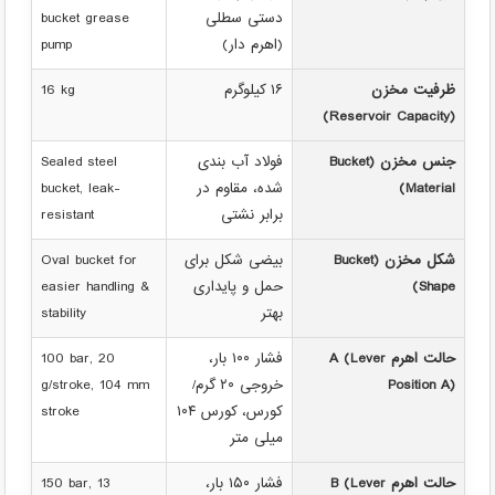
دستی سطلی
bucket grease
(اهرم دار)
pump
ظرفیت مخزن
۱۶ کیلوگرم
16 kg
(Reservoir Capacity)
جنس مخزن (Bucket
فولاد آب بندی
Sealed steel
Material)
شده، مقاوم در
bucket, leak-
برابر نشتی
resistant
شکل مخزن (Bucket
بیضی شکل برای
Oval bucket for
Shape)
حمل و پایداری
easier handling &
بهتر
stability
حالت اهرم A (Lever
فشار ۱۰۰ بار،
100 bar, 20
Position A)
خروجی ۲۰ گرم/
g/stroke, 104 mm
کورس، کورس ۱۰۴
stroke
میلی متر
حالت اهرم B (Lever
فشار ۱۵۰ بار،
150 bar, 13