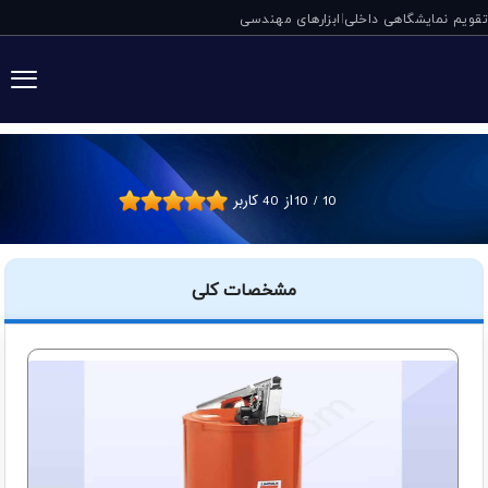
تقویم نمایشگاهی داخلی
ابزارهای مهندسی
|
گریس پمپ سطلی مخزن دار 75
10
/
10
از
40
کاربر
مشخصات کلی