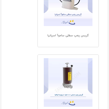
گریس پمپ سطلی ساموآ اسپانیا