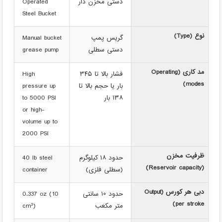
دستی مخزن دار
Operated
Steel Bucket
نوع (Type)
گریس پمپ
Manual bucket
دستی سطلی
grease pump
مد کاری (Operating
فشار بالا تا ۳۴۵
High
modes)
بار یا حجم بالا تا
pressure up
۱۳۸ بار
to 5000 PSI
or high-
volume up to
2000 PSI
ظرفیت مخزن
حدود ۱۸ کیلوگرم
40 lb steel
(Reservoir capacity)
(سطلی فلزی)
container
دبی هر کورس (Output
حدود ۱۰ سانتی
0.337 oz (10
per stroke)
متر مکعب
cm³)