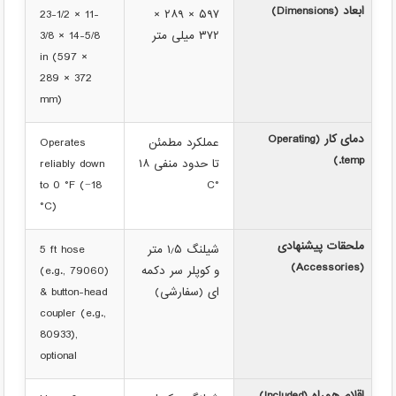
ابعاد (Dimensions)
23-1/2 × 11-
۵۹۷ × ۲۸۹ ×
۳۷۲ میلی متر
3/8 × 14-5/8
in (597 ×
289 × 372
mm)
دمای کار (Operating
عملکرد مطمئن
Operates
temp.)
تا حدود منفی ۱۸
reliably down
to 0 °F (−18
°C
°C)
ملحقات پیشنهادی
شیلنگ ۱٫۵ متر
5 ft hose
(Accessories)
و کوپلر سر دکمه
(e.g., 79060)
ای (سفارشی)
& button-head
coupler (e.g.,
80933),
optional