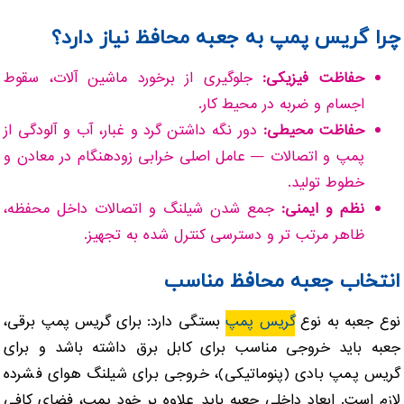
چرا گریس پمپ به جعبه محافظ نیاز دارد؟
حفاظت فیزیکی:
جلوگیری از برخورد ماشین آلات، سقوط
اجسام و ضربه در محیط کار.
حفاظت محیطی:
دور نگه داشتن گرد و غبار، آب و آلودگی از
پمپ و اتصالات — عامل اصلی خرابی زودهنگام در معادن و
خطوط تولید.
نظم و ایمنی:
جمع شدن شیلنگ و اتصالات داخل محفظه،
ظاهر مرتب تر و دسترسی کنترل شده به تجهیز.
انتخاب جعبه محافظ مناسب
نوع جعبه به نوع
گریس پمپ
بستگی دارد: برای گریس پمپ برقی،
جعبه باید خروجی مناسب برای کابل برق داشته باشد و برای
گریس پمپ بادی (پنوماتیکی)، خروجی برای شیلنگ هوای فشرده
لازم است. ابعاد داخلی جعبه باید علاوه بر خود پمپ، فضای کافی