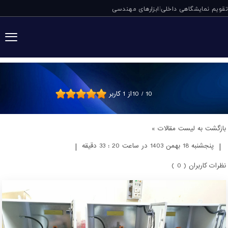
تقویم نمایشگاهی داخلی
ابزارهای مهندسی
|
جعبه محافظ برای
10
/
10
از
1
کاربر
بازگشت به لیست مقالات »
|
پنجشنبه 18 بهمن 1403 در ساعت 20 : 33 دقیقه
|
نظرات کاربران ( 0 )