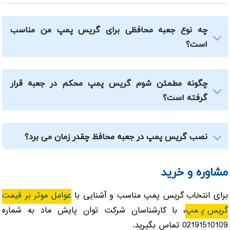
چه نوع جعبه محافظی برای گریس پمپ من مناسب
است؟
به نوع پمپ بستگی دارد: برای پمپ برقی جعبه ای با
خروجی کابل برق و برای پمپ پنوماتیکی جعبه ای با خروجی
چگونه مطمئن شوم گریس پمپ محکم در جعبه قرار
شیلنگ هوا انتخاب کنید.
گرفته است؟
پیچ های نگهدارنده پمپ را با آچار یا انبردست محکم کنید و
پس از چند روز کار، دوباره سفتی آن ها را کنترل کنید.
نصب گریس پمپ در جعبه محافظ چقدر زمان می برد؟
بسته به نوع پمپ و مهارت نصاب، معمولا در حد چند دقیقه
مشاوره و خرید
تا نیم ساعت انجام می شود.
برای انتخاب گریس پمپ مناسب و آشنایی با
عوامل موثر بر قیمت
گریس پمپ
، با کارشناسان شرکت توان پایش ماد به شماره
02191510109 تماس بگیرید.