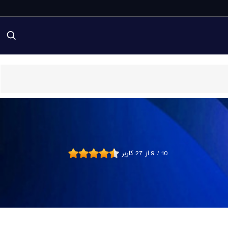
10
/
9
از
27
کاربر