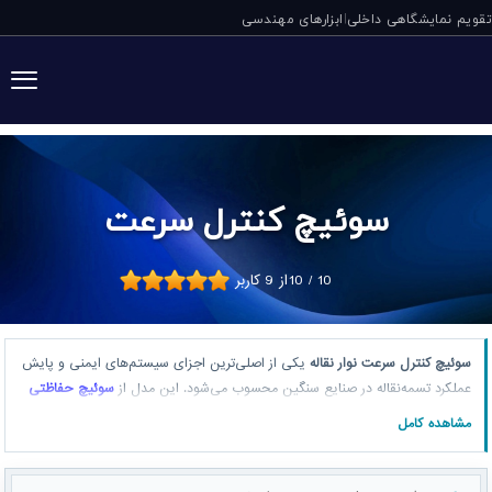
تقویم نمایشگاهی داخلی
ابزارهای مهندسی
|
سوئیچ کنترل سرعت
10
/
10
از
9
کاربر
سوئیچ کنترل سرعت نوار نقاله
یکی از اصلی‌ترین اجزای سیستم‌های ایمنی و پایش
عملکرد تسمه‌نقاله در صنایع سنگین محسوب می‌شود. این مدل از
سوئیچ حفاظتی
نوار نقاله
که با نام‌هایی مانند اسپید مانیتور، Speed Monitor، Speed Switch،
مشاهده کامل
مانیتورینگ سرعت و حتی سنسور توقف شناخته می‌شود، وظیفه دارد کاهش
سرعت، توقف ناگهانی یا لغزش نوار نقاله را به‌صورت دقیق تشخیص دهد و از بروز
خرابی‌های پرهزینه جلوگیری کند. شرکت توان پایش ماد به‌عنوان نماینده رسمی