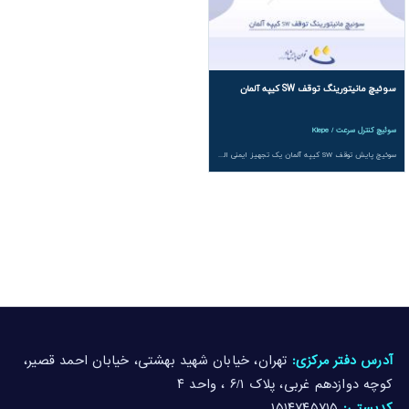
سوئیچ مانیتورینگ توقف SW کیپه آلمان
سوئیچ کنترل سرعت / Kiepe
سوئیچ پایش توقف SW کیپه آلمان یک تجهیز ایمنی الکترومکانیکی برای مانیتورینگ توقف و سرعت پایین نوار نقاله ها و تجهیزات دوار است که با مکانیزم کوپلینگ مغناطیسی–روغنی و بدنه آلومینیومی مقاوم، بدون نیاز به تغذیه خارجی عملکردی دقیق و پایدار در صنایع سنگین فراهم می کند.
آدرس دفتر مرکزی:
تهران، خیابان شهید بهشتی، خیابان احمد قصیر،
کوچه دوازدهم غربی، پلاک ۶/۱ ، واحد ۴