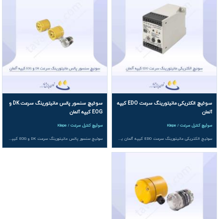
مزایای استفاده از سوئیچ کنترل سرعت
استفاده از اسپید مانیتور مناسب باعث جلوگیری از پارگی تسمه، توقف خط، آسیب
تجهیزات دوار، گرم‌شدن بیش‌ازحد موتور و افزایش مصرف انرژی می‌شود. این
سیستم علاوه بر افزایش ایمنی کارکنان، موجب کاهش هزینه‌های تعمیرات اساسی و
افزایش بهره‌وری خط انتقال مواد خواهد شد.
سوئیچ الکتریکی مانیتورینگ سرعت EDO کیپه
سوئیچ سنسور پالس مانیتورینگ سرعت DK و
آلمان
EOG کیپه آلمان
سوئیچ کنترل سرعت / Kiepe
سوئیچ کنترل سرعت / Kiepe
سوئیچ الکتریکی مانیتورینگ سرعت EDO کیپه آلمان یک تجهیز ایمنی و کنترلی پیشرفته برای پایش کاهش سرعت، توقف یا اضافه سرعت نوار نقاله ها است که با طراحی فشرده، نصب روی ریل DIN و سازگاری با سنسورهای NAMUR و PNP/NPN، حفاظت مطمئن در محیط های صنعتی سخت فراهم می کند.
سوئیچ سنسور پالس مانیتورینگ سرعت DK و EOG کیپه آلمان تجهیزاتی دقیق و مقاوم برای پایش سرعت نوار نقاله و تجهیزات دوار هستند که با طراحی بسته و ایمن و درجه حفاظت IP67، سیگنال های الکتریکی مطمئن تولید کرده و امکان تشخیص توقف، کم سرعت و اضافه سرعت را با دقت بالا فراهم می کنند.