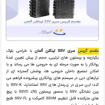
مقسم گریس
سری SSV لینکلن آلمان
با طراحی بلوک
یکپارچه و پیستون های ترتیبی، حجم از پیش تعیین شدهٔ
روانکار را به صورت مرحله ای به خروجی ها می رساند و با
امکان تجمیع داخلی خروجی ها، پوشش گسترده ای از
نیازهای دبی در سیستم های روانکاری پیشرونده فراهم می
کند؛ این سری در زیرمدل های SSV استاندارد، SSV-K با
پین نشانگر، SSV با سنسور پیستون (N)، SSVD با پیچ
های مترکننده قابل تنظیم، SSVM کامپکت و SSV-FL فلنج