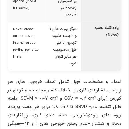
پراکسیمیتی
options (KA/KS
(KA/KS در
for SSVM)
SSVM)
یادداشت نصب
هرگز پورت های ۱
Never close
(Notes)
و ۲ بسته نشود؛
outlets 1 & 2;
تجمیع داخلی
internal cross-
طبق محدودیت
porting per size
هر سایز انجام
limits
شود
اعداد و مشخصات فوق شامل تعداد خروجی های هر
زیرمدل، فشارهای کاری و اختلاف فشار مجاز، حجم تزریق بر
کورس (برای SSV ≈ ‎۰٫۲ cm³ و SSVM ≈ ‎۰٫۰۷ cm³؛ دامنه
قابل تنظیم SSVD ‎۰٫۰۸ تا ‎۱٫۸ cm³ برای هر جفت پورت)،
رزوه های ورودی/خروجی، دامنه دمای کاری، روانکارهای
مجاز، و هشدار «عدم بستن خروجی های ۱ و ۲»—همگی