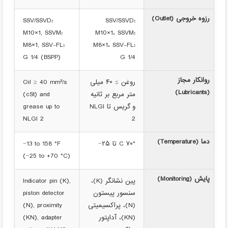
رزوه خروجی (Outlet)
SSV/SSVD:
SSV/SSVD:
M10×1, SSVM:
‎M10×1، SSVM:
M8×1, SSV-FL:
‎M8×1، SSV-FL:
G 1/4 (BSPP)
‎G 1/4
روانکار مجاز
روغن ≥ ۴۰ میلی
Oil ≥ 40 mm²/s
(Lubricants)
متر مربع بر ثانیه
(cSt) and
و گریس تا NLGI
grease up to
NLGI 2
2
دما (Temperature)
‏°C ۷۰ تا ‎−‎۲۵
−13 to 158 °F
(−25 to +70 °C)
پایش (Monitoring)
پین نشانگر (K)،
Indicator pin (K),
سنسور پیستون
piston detector
(N)، پراکسیمیتی
(N), proximity
(KN)، آداپتور
(KN), adapter