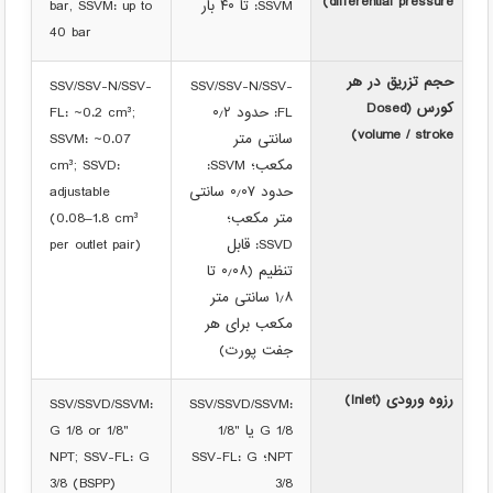
differential pressure)
SSVM: تا ۴۰ بار
bar, SSVM: up to
40 bar
حجم تزریق در هر
SSV/SSV-N/SSV-
SSV/SSV-N/SSV-
کورس (Dosed
FL: حدود ۰٫۲
FL: ~0.2 cm³;
volume / stroke)
سانتی متر
SSVM: ~0.07
مکعب؛ SSVM:
cm³; SSVD:
حدود ۰٫۰۷ سانتی
adjustable
متر مکعب؛
(0.08–1.8 cm³
SSVD: قابل
per outlet pair)
تنظیم (۰٫۰۸ تا
۱٫۸ سانتی متر
مکعب برای هر
جفت پورت)
رزوه ورودی (Inlet)
SSV/SSVD/SSVM:
SSV/SSVD/SSVM:
‎G 1/8 یا ‎1/8"
G 1/8 or 1/8"
NPT؛ SSV-FL: ‎G
NPT; SSV-FL: G
3/8 (BSPP)
3/8