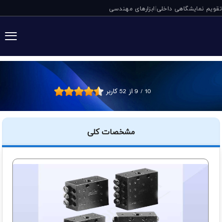
تقویم نمایشگاهی داخلی
ابزارهای مهندسی
|
مقسم گریس سری SSV لینکلن آلم
10
/
9
از
52
کاربر
مشخصات کلی