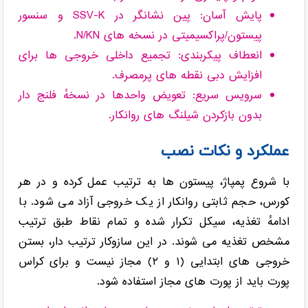
پایش آسان: پین نشانگر در SSV-K و سنسور
پیستون/پراکسیمیتی در نسخه های N/KN.
انعطاف پیکربندی: تجمیع داخلی خروجی ها برای
افزایش دبی نقطه های پرمصرف.
سرویس سریع: تعویض واحدها در نسخهٔ فلنج دار
بدون بازکردن شیلنگ های روانکار.
عملکرد و نکات نصب
با شروع پمپاژ، پیستون ها به ترتیب عمل کرده و در هر
کورس، حجم ثابتی روانکار از یک خروجی آزاد می شود. با
ادامهٔ تغذیه، سیکل تکرار شده و تمام نقاط طبق ترتیب
مشخص تغذیه می شوند. در این سازوکار ترتیب دار، بستن
خروجی های ابتدایی (۱ و ۲) مجاز نیست و برای کراس
پورت باید از پورت های مجاز استفاده شود.