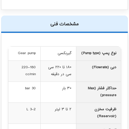
مشخصات فنی
نوع پمپ (Pump type)
گیربکسی
Gear pump
دبی (Flowrate)
۱۸۰ تا ۲۲۰ سی
180–220
سی در دقیقه
cc/min
حداکثر فشار (Max
۳۰ بار
30 bar
pressure)
ظرفیت مخزن
۲ تا ۳ لیتر
2–3 L
(Reservoir)