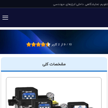
تقویم نمایشگاهی داخلی
ابزارهای مهندسی
|
گریس پمپ برقی SMART3 دروپسا ایتالیا
10
/
9
از
2
کاربر
مشخصات کلی