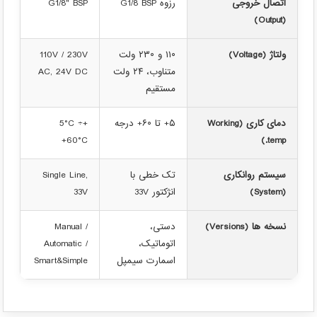
اتصال خروجی
رزوه G1/8 BSP
G1/8" BSP
(Output)
ولتاژ (Voltage)
۱۱۰ و ۲۳۰ ولت
110V / 230V
متناوب، ۲۴ ولت
AC, 24V DC
مستقیم
دمای کاری (Working
۵+ تا ۶۰+ درجه
+5°C ÷
+60°C
temp.)
سیستم روانکاری
تک خطی با
Single Line,
(System)
انژکتور 33V
33V
نسخه ها (Versions)
دستی،
Manual /
اتوماتیک،
Automatic /
اسمارت سیمپل
Smart&Simple