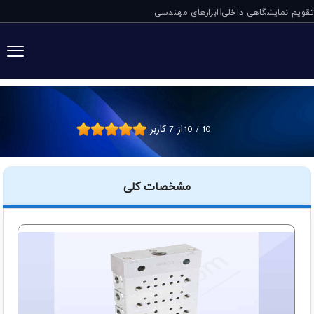
تقویم نمایشگاهی داخلی
ابزارهای مهندسی
|
مقسم گریس MSP گراکو آمریکا
10
/
10
از
7
کاربر
مشخصات کلی