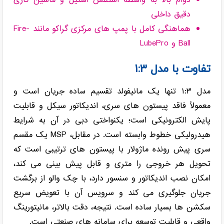
دوام بالا به واسطه استنلس استیل و ماشین کاری
دقیق داخلی
هماهنگی کامل با پمپ های مرکزی گراکو مانند Fire-
Ball و LubePro
تفاوت با مدل ۱:۳
مدل ۱:۳ تنها یک مانیفولد تقسیم ساده جریان است و
معمولاً فاقد پیستون های سری، اندیکاتور سیکل و قابلیت
پایش الکترونیکی است؛ یکنواختی دبی در آن به شرایط
هیدرولیکی خطوط وابسته است. در مقابل، MSP یک مقسم
سری پیش رونده ماژولار با پیستون های ترتیبی است که
تحویل هر خروجی را متری و قابل پیش بینی می کند،
امکان نصب اندیکاتور و سنسور دارد، با چک والو از برگشت
جریان جلوگیری می کند و سرویس آن با تعویض سریع
سکشن ها بسیار ساده است. نتیجه، دقت بالاتر، مانیتورینگ
واقعی و قابلیت توسعه برای سامانه های صنعتی است.