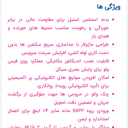
ویژگی ها
بدنه استنلس استیل برای مقاومت عالی در برابر
خوردگی و رطوبت، مناسب محیط های خورنده و
فضای باز
طراحی ماژولار با جداسازی سریع سکشن ها بدون
دست کاری لوله کشی، افزایش سرعت سرویس
قابلیت نصب اندیکاتور مکانیکی عملکرد روی فیس
ولو برای پایش بصری سیکل
امکان افزودن سوئیچ های الکترونیکی پر اکسیمیتی
برای تأیید الکترونیکی رویداد روانکاری
چک والو در خروجی ها جهت جلوگیری از برگشت
جریان و تضمین دقت تحویل
ورودی رزوه BSPP ماده سایز ۱/۴ اینچ برای اتصال
استاندارد و ایمن
سازگار با روغن و گریس تا گرید NLGI ۲، پوشش