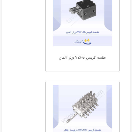
مقسم گریس VZF-B ورنر آلمان